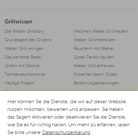
Grillwissen
Die Weber Grillstory
Welchen Weber Grill kaufen
Grundlagen des Grillens
Weber Grillmethoden
Weber Grill reinigen
Räuchern mit Weber
Das perfekte Steak
Gutes Fleisch kaufen
Grillen mit Deckel
Weber Grill anheizen
Temperaturkontrolle
Sicherheit beim Grillen
Häufige Fragen
Bedienungsanleitungen
Grillrezepte
Hier können Sie die Dienste, die wir auf dieser Website
nutzen möchten, bewerten und anpassen. Sie haben
das Sagen! Aktivieren oder deaktivieren Sie die Dienste,
© 2026 Weststyle GmbH · Europas grosser Weber Spezialist
wie Sie es für richtig halten. Um mehr zu erfahren, lesen
Alle Preise inkl. MwSt., inkl. Verpackungskosten und zzgl.
Versandkosten
.
Sie bitte unsere
Datenschutzerklärung
.
Durchgestrichene Preise entsprechen dem bisherigen Preis bei Weststyle.