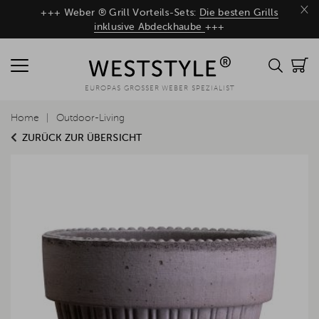
×
+++ Weber ® Grill Vorteils-Sets:
Die besten Grills
inklusive Abdeckhaube
+++
EUROPAS GROSSER WEBER SPEZIALIST
Home
Outdoor-Living
ZURÜCK ZUR ÜBERSICHT