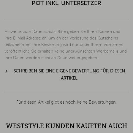
POT INKL. UNTERSETZER
Hinweise zum Datenschutz: Bitte geben Sie Ihren Namen und
Ihre E-Mail Adresse an, um an der Verlosung des Gutscheins
teilzunehmen. Ihre Bewertung wird nur unter Ihrem Vornamen
veröffentlicht. Sie erhalten keine unerwünschten Werbemails und
Ihre Daten werden nicht an Dritte weitergegeben.
SCHREIBEN SIE EINE EIGENE BEWERTUNG FÜR DIESEN
ARTIKEL
Für diesen Artikel gibt es noch keine Bewertungen.
WESTSTYLE KUNDEN KAUFTEN AUCH