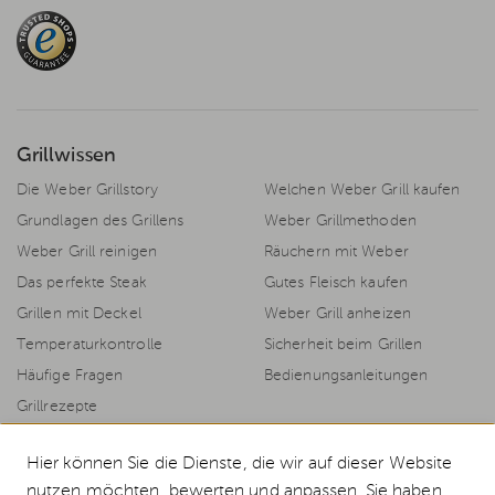
Grillwissen
Die Weber Grillstory
Welchen Weber Grill kaufen
Grundlagen des Grillens
Weber Grillmethoden
Weber Grill reinigen
Räuchern mit Weber
Das perfekte Steak
Gutes Fleisch kaufen
Grillen mit Deckel
Weber Grill anheizen
Temperaturkontrolle
Sicherheit beim Grillen
Häufige Fragen
Bedienungsanleitungen
Grillrezepte
Hier können Sie die Dienste, die wir auf dieser Website
nutzen möchten, bewerten und anpassen. Sie haben