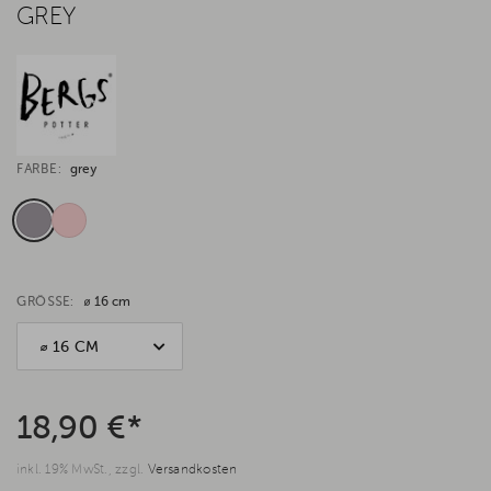
GREY
FARBE:
grey
GRÖSSE:
⌀ 16 cm
⌀ 16 CM
18,90 €*
inkl. 19% MwSt., zzgl.
Versandkosten