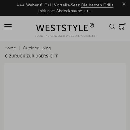
×
+++ Weber ® Grill Vorteils-Sets:
Die besten Grills
inklusive Abdeckhaube
+++
EUROPAS GROSSER WEBER SPEZIALIST
Home
Outdoor-Living
ZURÜCK ZUR ÜBERSICHT