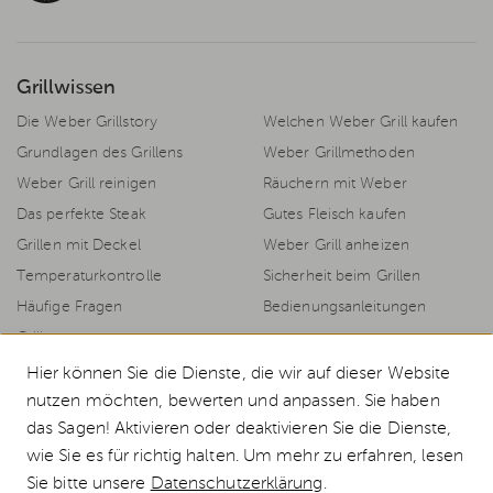
Grillwissen
Die Weber Grillstory
Welchen Weber Grill kaufen
Grundlagen des Grillens
Weber Grillmethoden
Weber Grill reinigen
Räuchern mit Weber
Das perfekte Steak
Gutes Fleisch kaufen
Grillen mit Deckel
Weber Grill anheizen
Temperaturkontrolle
Sicherheit beim Grillen
Häufige Fragen
Bedienungsanleitungen
Grillrezepte
Hier können Sie die Dienste, die wir auf dieser Website
nutzen möchten, bewerten und anpassen. Sie haben
das Sagen! Aktivieren oder deaktivieren Sie die Dienste,
© 2026 Weststyle GmbH · Europas grosser Weber Spezialist
wie Sie es für richtig halten. Um mehr zu erfahren, lesen
Alle Preise inkl. MwSt., inkl. Verpackungskosten und zzgl.
Versandkosten
.
Sie bitte unsere
Datenschutzerklärung
.