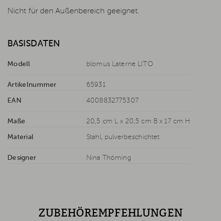
Nicht für den Außenbereich geeignet.
BASISDATEN
Modell
blomus Laterne LITO
Artikelnummer
65931
EAN
4008832775307
Maße
20,5 cm L x 20,5 cm B x 17 cm H
Material
Stahl, pulverbeschichtet
Designer
Nina Thöming
ZUBEHÖREMPFEHLUNGEN