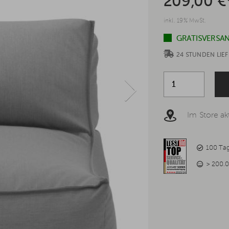
209,00 €
inkl. 19% MwSt.
GRATISVERSAN
24 STUNDEN LI
Im Store akt
100 Ta
> 200.0