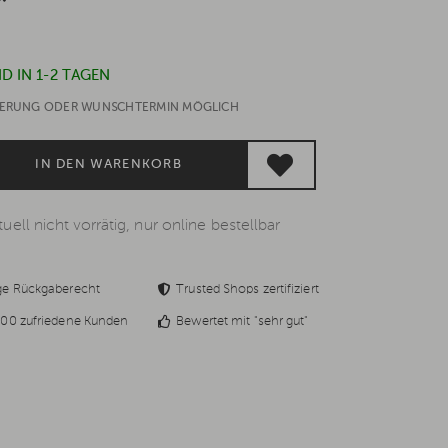
*
D IN 1-2 TAGEN
EFERUNG ODER WUNSCHTERMIN MÖGLICH
IN DEN WARENKORB
uell nicht vorrätig, nur online bestellbar
ge Rückgaberecht
Trusted Shops zertifiziert
00 zufriedene Kunden
Bewertet mit "sehr gut"