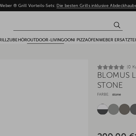
eber ® Grill Vorteils-Sets:
Die besten Grills inklusive Abdeckhau
RILLZUBEHÖR
OUTDOOR-LIVING
OONI PIZZAÖFEN
WEBER ERSATZTEI
(0 K
BLOMUS L
STONE
FARBE:
stone