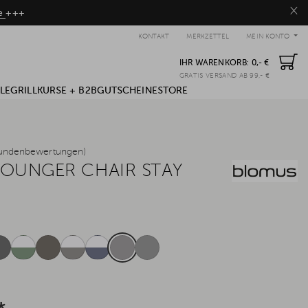
×
be
+++
KONTAKT
MERKZETTEL
MEIN KONTO
IHR WARENKORB:
0,- €
GRATIS VERSAND AB 99,- €
LE
GRILLKURSE + B2B
GUTSCHEINE
STORE
undenbewertungen)
OUNGER CHAIR STAY