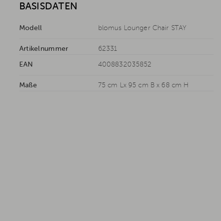
BASISDATEN
Modell
blomus Lounger Chair STAY
Artikelnummer
62331
EAN
4008832035852
Maße
75 cm Lx 95 cm B x 68 cm H