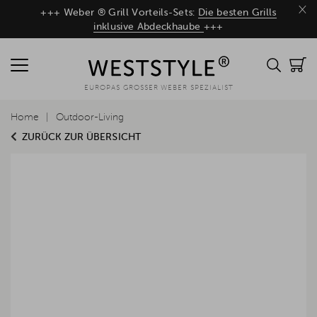
×
+++ Weber ® Grill Vorteils-Sets:
Die besten Grills
inklusive Abdeckhaube
+++
EUROPAS GROSSER WEBER SPEZIALIST
Home
Outdoor-Living
ZURÜCK ZUR ÜBERSICHT