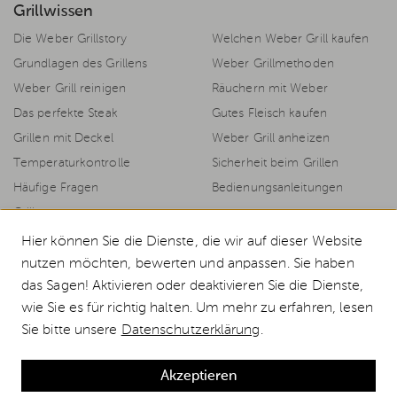
Grillwissen
Die Weber Grillstory
Welchen Weber Grill kaufen
Grundlagen des Grillens
Weber Grillmethoden
Weber Grill reinigen
Räuchern mit Weber
Das perfekte Steak
Gutes Fleisch kaufen
Grillen mit Deckel
Weber Grill anheizen
Temperaturkontrolle
Sicherheit beim Grillen
Häufige Fragen
Bedienungsanleitungen
Grillrezepte
Hier können Sie die Dienste, die wir auf dieser Website
nutzen möchten, bewerten und anpassen. Sie haben
das Sagen! Aktivieren oder deaktivieren Sie die Dienste,
© 2026 Weststyle GmbH · Europas grosser Weber Spezialist
wie Sie es für richtig halten. Um mehr zu erfahren, lesen
Alle Preise inkl. MwSt., inkl. Verpackungskosten und zzgl.
Versandkosten
.
Sie bitte unsere
Datenschutzerklärung
.
Durchgestrichene Preise entsprechen dem bisherigen Preis bei Weststyle.
blomus Hocker Modul GROW günstig kaufen
Akzeptieren