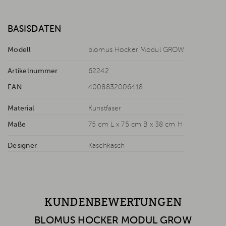
BASISDATEN
Modell
blomus Hocker Modul GROW
Artikelnummer
62242
EAN
4008832006418
Material
Kunstfaser
Maße
75 cm L x 75 cm B x 38 cm H
Designer
Kaschkasch
KUNDENBEWERTUNGEN
BLOMUS HOCKER MODUL GROW