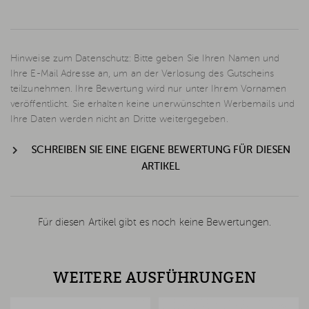
Hinweise zum Datenschutz: Bitte geben Sie Ihren Namen und
Ihre E-Mail Adresse an, um an der Verlosung des Gutscheins
teilzunehmen. Ihre Bewertung wird nur unter Ihrem Vornamen
veröffentlicht. Sie erhalten keine unerwünschten Werbemails und
Ihre Daten werden nicht an Dritte weitergegeben.
SCHREIBEN SIE EINE EIGENE BEWERTUNG FÜR DIESEN
ARTIKEL
Für diesen Artikel gibt es noch keine Bewertungen.
WEITERE AUSFÜHRUNGEN