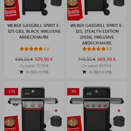
WEBER GASGRILL SPIRIT E-
WEBER GASGRILL SPIRIT E-
325 GBS, BLACK, INKLUSIVE
325, STEALTH EDITION
ABDECKHAUBE
(2026), INKLUSIVE
ABDECKHAUBE
4.9
5.0
699,00 €
749,00 €
699,00 €
629,00 €
749,00 €
669,00 €
Du sparst:
70,00 €
Du sparst:
80,00 €
IN DEN KORB
IN DEN KORB
-13%
-9%