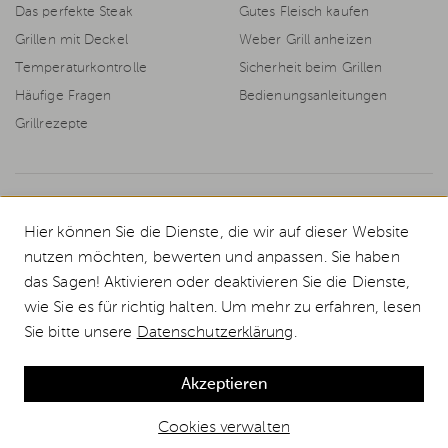
Das perfekte Steak
Gutes Fleisch kaufen
Grillen mit Deckel
Weber Grill anheizen
Temperaturkontrolle
Sicherheit beim Grillen
Häufige Fragen
Bedienungsanleitungen
Grillrezepte
© 2026 Weststyle GmbH · Europas grosser Weber Spezialist
Hier können Sie die Dienste, die wir auf dieser Website
Alle Preise inkl. MwSt., inkl. Verpackungskosten und zzgl.
Versandkosten
.
nutzen möchten, bewerten und anpassen. Sie haben
Durchgestrichene Preise entsprechen dem bisherigen Preis bei Weststyle.
das Sagen! Aktivieren oder deaktivieren Sie die Dienste,
Das komplette Weber Grill Sortiment in Deutschlands größtem Weber
wie Sie es für richtig halten. Um mehr zu erfahren, lesen
Markenshop. Jetzt sicher und günstig bestellen! Wir liefern alle Weber
Gasgrills und Weber Kugelgrills deutschlandweit in 1-2 Tagen.
Sie bitte unsere
Datenschutzerklärung
.
*Gutscheinbedingungen:
10€ Rabatt ab 100€ Warenwert, ausgeschlossen
sind Geschenkgutscheine, Grillkurse und Bücher. Gültig bis 28.02.2026
Akzeptieren
Cookies verwalten