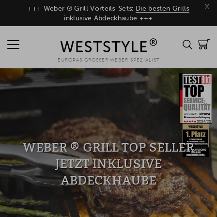
×
+++ Weber ® Grill Vorteils-Sets:
Die besten Grills
inklusive Abdeckhaube
+++
EUROPAS GROSSER WEBER SPEZIALIST
WEBER ® GRILL TOP SELLER
JETZT INKLUSIVE
ABDECKHAUBE