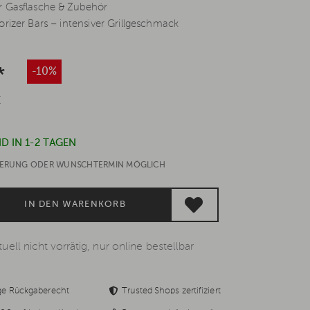
r Gasflasche & Zubehör
orizer Bars – intensiver Grillgeschmack
*
-10%
€
D IN 1-2 TAGEN
EFERUNG ODER WUNSCHTERMIN MÖGLICH
IN DEN WARENKORB
uell nicht vorrätig, nur online bestellbar
ge Rückgaberecht
Trusted Shops zertifiziert