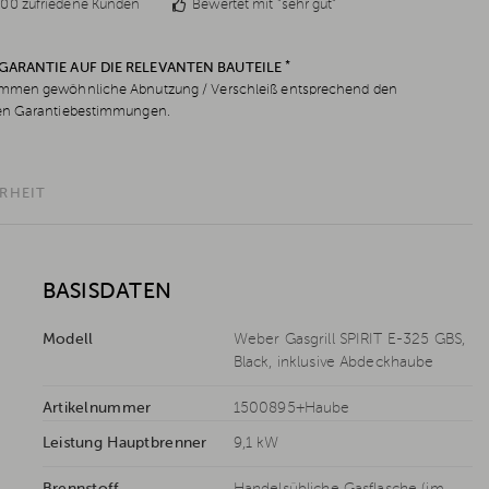
00 zufriedene Kunden
Bewertet mit "sehr gut"
*
 GARANTIE AUF DIE RELEVANTEN BAUTEILE
men gewöhnliche Abnutzung / Verschleiß entsprechend den
en Garantiebestimmungen.
RHEIT
BASISDATEN
Modell
Weber Gasgrill SPIRIT E-325 GBS,
Black, inklusive Abdeckhaube
Artikelnummer
1500895+Haube
Leistung Hauptbrenner
9,1 kW