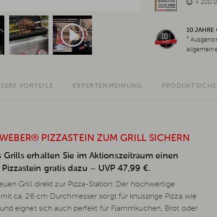
> 200.0
10 JAHRE
*
Ausgenom
allgemein
SERE VORTEILE
EXPERTENMEINUNG
PRODUKTSICHE
 WEBER® PIZZASTEIN ZUM GRILL SICHERN
 Grills erhalten Sie im Aktionszeitraum einen
Pizzastein gratis dazu – UVP 47,99 €.
uen Grill direkt zur Pizza-Station: Der hochwertige
mit ca. 26 cm Durchmesser sorgt für knusprige Pizza wie
und eignet sich auch perfekt für Flammkuchen, Brot oder