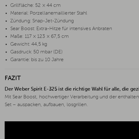
Grillfläche: 52 × 44 cm
Material: Porzellanemaillierter Stahl
Zündung: Snap-Jet-Zündung
Sear Boost: Extra-Hitze für intensives Anbraten
Maße: 117 × 123 × 67,5 cm
Gewicht: 44,5 kg
Gasdruck: 50 mbar (DE)
Garantie: bis zu 10 Jahre
FAZIT
Der Weber Spirit E-325 ist die richtige Wahl für alle, die g
Mit Sear Boost, hochwertiger Verarbeitung und der enthalt
Set – auspacken, aufbauen, losgrillen.