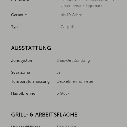
Brennstoff
Handelsübliche Gasflasche (im
Unterschrank lagerbar)
Garantie
bis 10 Jahre
Typ
Gasgrill
AUSSTATTUNG
Zündsystem
Snap-Jet Zündung
Sear Zone
Ja
Temperaturmessung
Deckelthermometer
Hauptbrenner
3 Stück
GRILL- & ARBEITSFLÄCHE