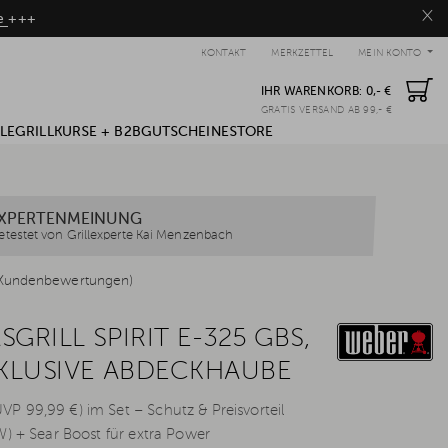
×
be
+++
KONTAKT
MERKZETTEL
MEIN KONTO
IHR WARENKORB:
0,- €
GRATIS VERSAND AB 99,- €
LE
GRILLKURSE + B2B
GUTSCHEINE
STORE
XPERTENMEINUNG
etestet von Grillexperte Kai Menzenbach
Kundenbewertungen)
GRILL SPIRIT E-325 GBS,
NKLUSIVE ABDECKHAUBE
 99,99 €) im Set – Schutz & Preisvorteil
W) + Sear Boost für extra Power