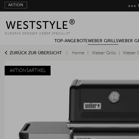
AKTION
+++ W
EUROPAS GROSSER WEBER SPEZIALIST
TOP-ANGEBOTE
WEBER GRILLS
WEBER G
ZURÜCK ZUR ÜBERSICHT
Home
Weber Grills
Weber G
AKTIONSARTIKEL