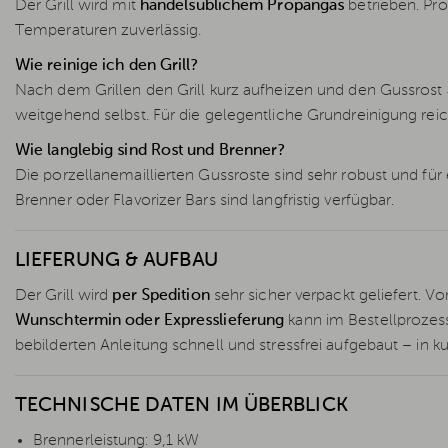
Der Grill wird mit
handelsüblichem Propangas
betrieben. Pro
Temperaturen zuverlässig.
Wie reinige ich den Grill?
Nach dem Grillen den Grill kurz aufheizen und den Gussrost a
weitgehend selbst. Für die gelegentliche Grundreinigung re
Wie langlebig sind Rost und Brenner?
Die porzellanemaillierten Gussroste sind sehr robust und für
Brenner oder Flavorizer Bars sind langfristig verfügbar.
LIEFERUNG & AUFBAU
Der Grill wird
per Spedition
sehr sicher verpackt geliefert. Vo
Wunschtermin oder Expresslieferung
kann im Bestellprozes
bebilderten Anleitung schnell und stressfrei aufgebaut – in kur
TECHNISCHE DATEN IM ÜBERBLICK
Brennerleistung: 9,1 kW