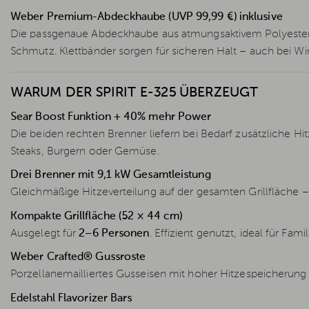
Weber Premium-Abdeckhaube (UVP 99,99 €) inklusive
Die passgenaue Abdeckhaube aus atmungsaktivem Polyester 
Schmutz. Klettbänder sorgen für sicheren Halt – auch bei Wind
WARUM DER SPIRIT E-325 ÜBERZEUGT
Sear Boost Funktion + 40% mehr Power
Die beiden rechten Brenner liefern bei Bedarf zusätzliche Hit
Steaks, Burgern oder Gemüse.
Drei Brenner mit 9,1 kW Gesamtleistung
Gleichmäßige Hitzeverteilung auf der gesamten Grillfläche – 
Kompakte Grillfläche (52 × 44 cm)
Ausgelegt für
2–6 Personen
. Effizient genutzt, ideal für Fami
Weber Crafted® Gussroste
Porzellanemailliertes Gusseisen mit hoher Hitzespeicherung f
Edelstahl Flavorizer Bars