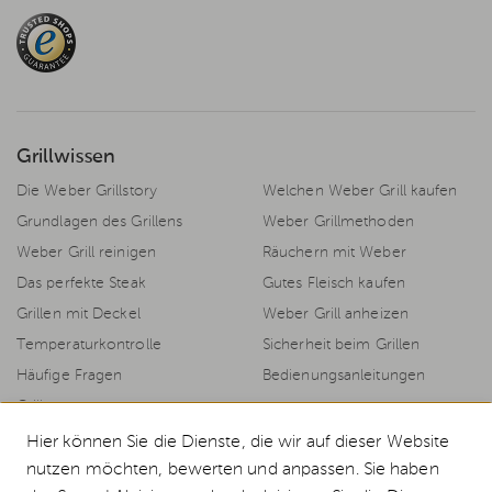
Grillwissen
Die Weber Grillstory
Welchen Weber Grill kaufen
Grundlagen des Grillens
Weber Grillmethoden
Weber Grill reinigen
Räuchern mit Weber
Das perfekte Steak
Gutes Fleisch kaufen
Grillen mit Deckel
Weber Grill anheizen
Temperaturkontrolle
Sicherheit beim Grillen
Häufige Fragen
Bedienungsanleitungen
Grillrezepte
Hier können Sie die Dienste, die wir auf dieser Website
nutzen möchten, bewerten und anpassen. Sie haben