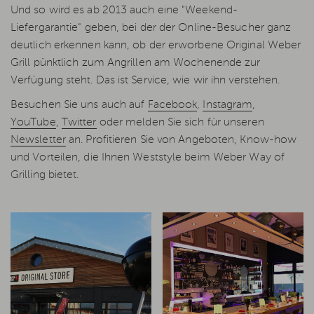
Und so wird es ab 2013 auch eine "Weekend-
Liefergarantie" geben, bei der der Online-Besucher ganz
deutlich erkennen kann, ob der erworbene Original Weber
Grill pünktlich zum Angrillen am Wochenende zur
Verfügung steht. Das ist Service, wie wir ihn verstehen.
Besuchen Sie uns auch auf
Facebook
,
Instagram
,
YouTube
,
Twitter
oder melden Sie sich für unseren
Newsletter
an. Profitieren Sie von Angeboten, Know-how
und Vorteilen, die Ihnen Weststyle beim Weber Way of
Grilling bietet.