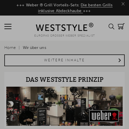
×
+++ Weber ® Grill Vorteils-Sets:
Die besten Grills
inklusive Abdeckhaube
+++
EUROPAS GROSSER WEBER SPEZIALIST
Home
Wir über uns
WEITERE INHALTE
DAS WESTSTYLE PRINZIP