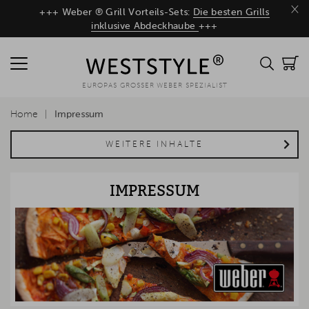
×
+++ Weber ® Grill Vorteils-Sets:
Die besten Grills
inklusive Abdeckhaube
+++
EUROPAS GROSSER WEBER SPEZIALIST
Home
Impressum
WEITERE INHALTE
IMPRESSUM