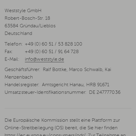
Weststyle GmbH
Robert-Bosch-Str. 18
63584 Gründau/Lieblos
Deutschland
Telefon:
+49 (0) 60 51 / 53 828 100
Fax:
+49 (0) 60 51 / 91 64 728
E-Mail:
info@weststyle.de
Geschäftsführer: Ralf Bottke, Marco Schwalb, Kai
Menzenbach
Handelsregister: Amtsgericht Hanau, HRB 91671
Umsatzsteuer-Identifikationsnummer: DE 247777036
Die Europäische Kommission stellt eine Plattform zur
Online-Streitbeilegung (OS) bereit, die Sie hier finden
https://ec.europa.eu/consumers/odr/
. Zur Teilnahme an