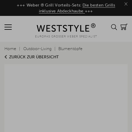
×
+++ Weber ® Grill Vorteils-Sets:
Die besten Grills
inklusive Abdeckhaube
+++
EUROPAS GROSSER WEBER SPEZIALIST
Home
Outdoor-Living
Blumentöpfe
ZURÜCK ZUR ÜBERSICHT