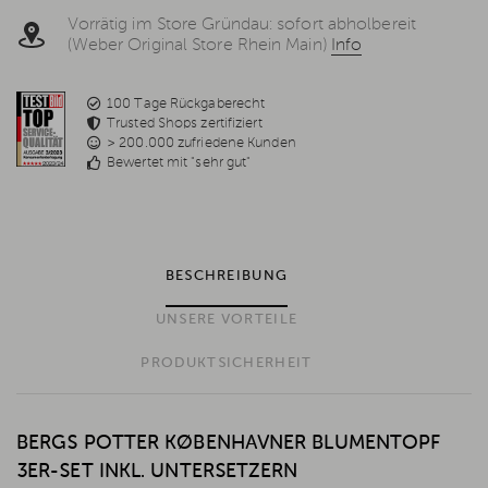
Vorrätig im Store Gründau: sofort abholbereit
(Weber Original Store Rhein Main)
Info
100 Tage Rückgaberecht
Trusted Shops zertifiziert
> 200.000 zufriedene Kunden
Bewertet mit "sehr gut"
BESCHREIBUNG
UNSERE VORTEILE
PRODUKTSICHERHEIT
BERGS POTTER KØBENHAVNER BLUMENTOPF
3ER-SET INKL. UNTERSETZERN