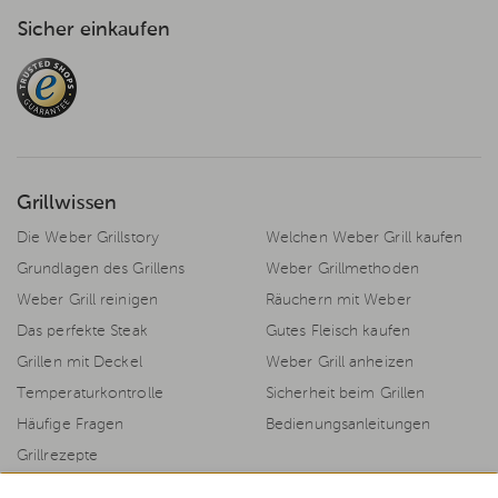
Sicher einkaufen
Grillwissen
Die Weber Grillstory
Welchen Weber Grill kaufen
Grundlagen des Grillens
Weber Grillmethoden
Weber Grill reinigen
Räuchern mit Weber
Das perfekte Steak
Gutes Fleisch kaufen
Grillen mit Deckel
Weber Grill anheizen
Temperaturkontrolle
Sicherheit beim Grillen
Häufige Fragen
Bedienungsanleitungen
Grillrezepte