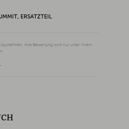
UMMIT, ERSATZTEIL
eilzunehmen. Ihre Bewertung wird nur unter Ihrem
n.
L
UCH