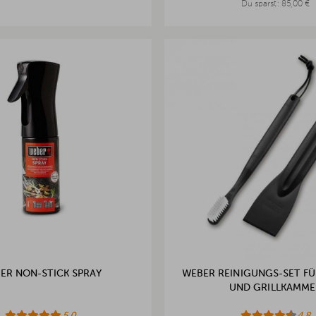
Du sparst:
85,00 €
ER NON-STICK SPRAY
WEBER REINIGUNGS-SET F
UND GRILLKAMME
5.0
4.8