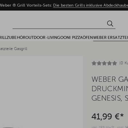
eber ® Grill Vorteils-Sets:
Die besten Grills inklusive Abdeckhau
RILLZUBEHÖR
OUTDOOR-LIVING
OONI PIZZAÖFEN
WEBER ERSATZTEI
atzteile Gasgrill
(0 K
WEBER G
DRUCKMIN
GENESIS, 
41,99 €*
inkl. 19% MwSt., zzgl.
V