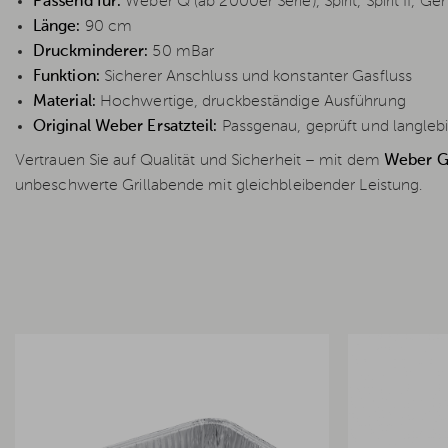
Passend für:
Weber Q (ab 2000er Serie), Spirit, Spirit II, Ge
Länge:
90 cm
Druckminderer:
50 mBar
Funktion:
Sicherer Anschluss und konstanter Gasfluss
Material:
Hochwertige, druckbeständige Ausführung
Original Weber Ersatzteil:
Passgenau, geprüft und langleb
Vertrauen Sie auf Qualität und Sicherheit – mit dem
Weber G
unbeschwerte Grillabende mit gleichbleibender Leistung.