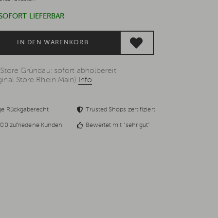
 SOFORT LIEFERBAR
IN DEN WARENKORB
 Store Gründau: sofort abholbereit
inal Store Rhein Main)
Info
ge Rückgaberecht
Trusted Shops zertifiziert
00 zufriedene Kunden
Bewertet mit "sehr gut"