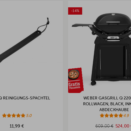
-14%
Q REINIGUNGS-SPACHTEL
WEBER GASGRILL Q 220
ROLLWAGEN, BLACK, IN
ABDECKHAUBE
5.0
4.9
609,00 €
11,99 €
609,00 €
524,00 