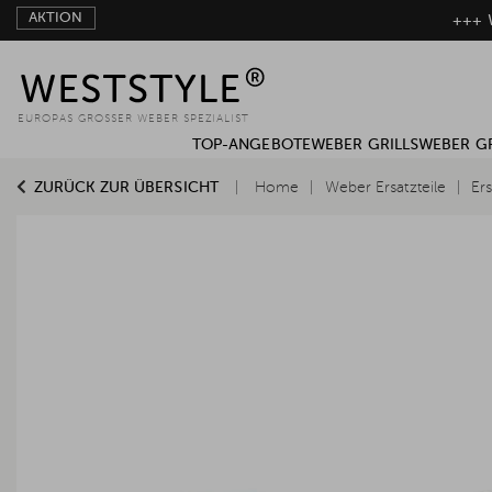
AKTION
+++ W
EUROPAS GROSSER WEBER SPEZIALIST
TOP-ANGEBOTE
WEBER GRILLS
WEBER G
ZURÜCK ZUR ÜBERSICHT
Home
Weber Ersatzteile
Ers