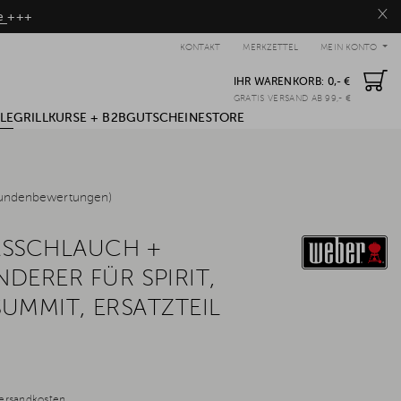
×
be
+++
KONTAKT
MERKZETTEL
MEIN KONTO
IHR WARENKORB:
0,- €
GRATIS VERSAND AB 99,- €
LE
GRILLKURSE + B2B
GUTSCHEINE
STORE
undenbewertungen)
ASSCHLAUCH +
DERER FÜR SPIRIT,
SUMMIT, ERSATZTEIL
ersandkosten