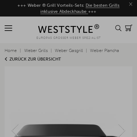
×
+++ Weber ® Grill Vorteils-Sets:
Die besten Grills
inklusive Abdeckhaube
+++
EUROPAS GROSSER WEBER SPEZIALIST
Home
Weber Grills
Weber Gasgrill
Weber Plancha
ZURÜCK ZUR ÜBERSICHT