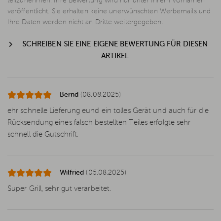
teilzunehmen. Ihre Bewertung wird nur unter Ihrem Vornamen
veröffentlicht. Sie erhalten keine unerwünschten Werbemails und
Ihre Daten werden nicht an Dritte weitergegeben.
SCHREIBEN SIE EINE EIGENE BEWERTUNG FÜR DIESEN
ARTIKEL
Bernd
(08.08.2025)
ehr schnelle Lieferung eund ein tolles Gerät und auch für die
Rücksendung eines falsch bestellten Teiles erfolgte sehr
schnell die Gutschrift.
Wilfried
(05.08.2025)
Super Grill, sehr gut verarbeitet.