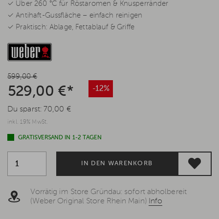
✓ Über 260 °C für Röstaromen & Knusperränder
✓ Antihaft-Gussfläche – einfach reinigen
✓ Praktisch: Ablage, Fettablauf & Griffe
599,00 €
529,00 €*
-12%
Du sparst:
70,00 €
inkl. 19% MwSt.
GRATISVERSAND IN 1-2 TAGEN
IN DEN WARENKORB
Vorrätig im Store Gründau: sofort abholbereit
(Weber Original Store Rhein Main)
Info