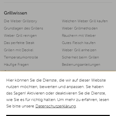
Grillwissen
Die Weber Grillstory
Welchen Weber Grill kaufen
Grundlagen des Grillens
Weber Grillmethoden
Weber Grill reinigen
Räuchern mit Weber
Das perfekte Steak
Gutes Fleisch kaufen
Grillen mit Deckel
Weber Grill anheizen
Temperaturkontrolle
Sicherheit beim Grillen
Häufige Fragen
Bedienungsanleitungen
Grillrezepte
Hier können Sie die Dienste, die wir auf dieser Website
nutzen möchten, bewerten und anpassen. Sie haben
das Sagen! Aktivieren oder deaktivieren Sie die Dienste,
© 2026 Weststyle GmbH · Europas grosser Weber Spezialist
wie Sie es für richtig halten. Um mehr zu erfahren, lesen
Alle Preise inkl. MwSt., inkl. Verpackungskosten und zzgl.
Versandkosten
.
Sie bitte unsere
Datenschutzerklärung
.
Durchgestrichene Preise entsprechen dem bisherigen Preis bei Weststyle.
Weber Slate GP 56cm Premium Plancha günstig kaufen