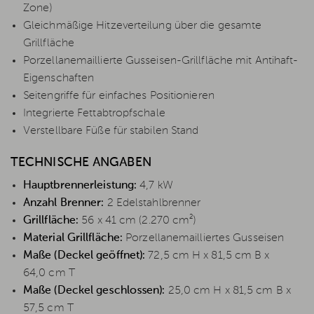
Zone)
Gleichmäßige Hitzeverteilung über die gesamte
Grillfläche
Porzellanemaillierte Gusseisen-Grillfläche mit Antihaft-
Eigenschaften
Seitengriffe für einfaches Positionieren
Integrierte Fettabtropfschale
Verstellbare Füße für stabilen Stand
TECHNISCHE ANGABEN
Hauptbrennerleistung:
4,7 kW
Anzahl Brenner:
2 Edelstahlbrenner
Grillfläche:
56 x 41 cm (2.270 cm²)
Material Grillfläche:
Porzellanemailliertes Gusseisen
Maße (Deckel geöffnet):
72,5 cm H x 81,5 cm B x
64,0 cm T
Maße (Deckel geschlossen):
25,0 cm H x 81,5 cm B x
57,5 cm T