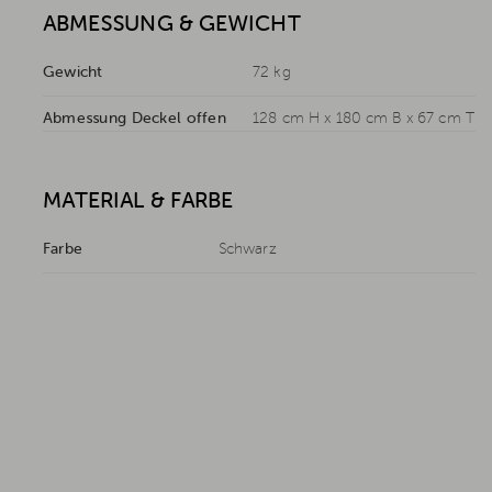
ABMESSUNG & GEWICHT
Gewicht
72 kg
Abmessung Deckel offen
128 cm H x 180 cm B x 67 cm T
MATERIAL & FARBE
Farbe
Schwarz