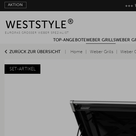
AKTION
+++ W
EUROPAS GROSSER WEBER SPEZIALIST
TOP-ANGEBOTE
WEBER GRILLS
WEBER G
ZURÜCK ZUR ÜBERSICHT
Home
Weber Grills
Weber G
SET-ARTIKEL