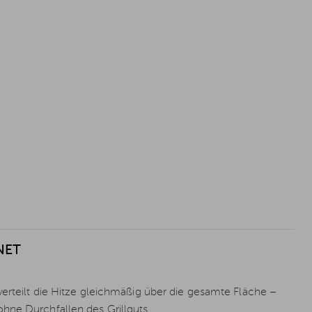
NET
verteilt die Hitze gleichmäßig über die gesamte Fläche –
hne Durchfallen des Grillguts.