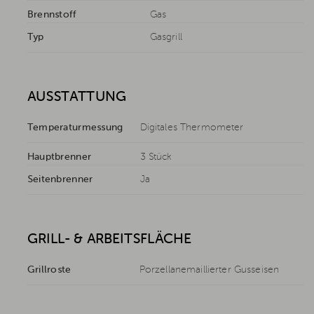
Brennstoff
Gas
Typ
Gasgrill
AUSSTATTUNG
Temperaturmessung
Digitales Thermometer
Hauptbrenner
3 Stück
Seitenbrenner
Ja
GRILL- & ARBEITSFLÄCHE
Grillroste
Porzellanemaillierter Gusseisen