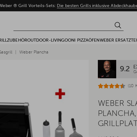
eber ® Grill Vorteils-Sets:
Die besten Grills inklusive Abdeckhau
RILLZUBEHÖR
OUTDOOR-LIVING
OONI PIZZAÖFEN
WEBER ERSATZTEI
asgrill
Weber Plancha
E
9.2
G
(10 
WEBER SL
PLANCHA,
GRILLPLA