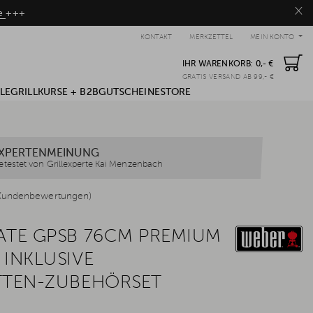
×
be
+++
KONTAKT
MERKZETTEL
MEIN KONTO
IHR WARENKORB:
0,- €
GRATIS VERSAND AB 99,- €
LE
GRILLKURSE + B2B
GUTSCHEINE
STORE
XPERTENMEINUNG
etestet von Grillexperte Kai Menzenbach
Kundenbewertungen)
ATE GPSB 76CM PREMIUM
 INKLUSIVE
TTEN-ZUBEHÖRSET