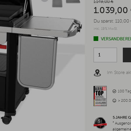
1.149,00 €
1.039,00
Du sparst:
110,00 
inkl. 19% MwSt.
VERSANDBEREIT
Im Store akt
100 Ta
> 200.0
5 JAHRE 
*
Ausgenom
allgemein