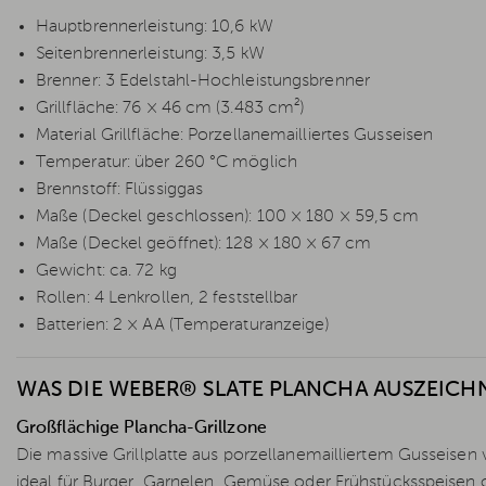
Hauptbrennerleistung: 10,6 kW
Seitenbrennerleistung: 3,5 kW
Brenner: 3 Edelstahl-Hochleistungsbrenner
Grillfläche: 76 × 46 cm (3.483 cm²)
Material Grillfläche: Porzellanemailliertes Gusseisen
Temperatur: über 260 °C möglich
Brennstoff: Flüssiggas
Maße (Deckel geschlossen): 100 × 180 × 59,5 cm
Maße (Deckel geöffnet): 128 × 180 × 67 cm
Gewicht: ca. 72 kg
Rollen: 4 Lenkrollen, 2 feststellbar
Batterien: 2 × AA (Temperaturanzeige)
WAS DIE WEBER® SLATE PLANCHA AUSZEICH
Großflächige Plancha-Grillzone
Die massive Grillplatte aus porzellanemailliertem Gusseisen 
ideal für Burger, Garnelen, Gemüse oder Frühstücksspeisen o