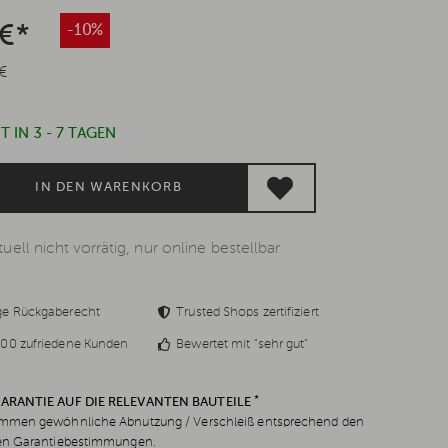
 €*
-10%
€
 IN 3 - 7 TAGEN
IN DEN WARENKORB
uell nicht vorrätig, nur online bestellbar
ge Rückgaberecht
Trusted Shops zertifiziert
00 zufriedene Kunden
Bewertet mit "sehr gut"
*
GARANTIE AUF DIE RELEVANTEN BAUTEILE
men gewöhnliche Abnutzung / Verschleiß entsprechend den
en Garantiebestimmungen.