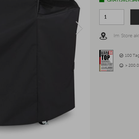
GRATISVERSAN
Im Store akt
100 Ta
> 200.0