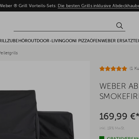
eber ® Grill Vorteils-Sets:
Die besten Grills inklusive Abdeckhau
RILLZUBEHÖR
OUTDOOR-LIVING
OONI PIZZAÖFEN
WEBER ERSATZTEI
lletgrills
(1 K
WEBER A
SMOKEFIR
169,99 €
inkl. 19% MwSt.