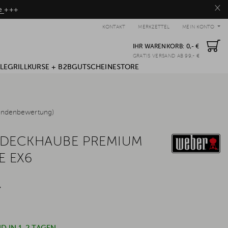
×
be
+++
KONTAKT
MERKZETTEL
MEIN KONTO
IHR WARENKORB:
0,- €
GRATIS VERSAND AB 99,- €
LE
GRILLKURSE + B2B
GUTSCHEINE
STORE
undenbewertung)
BDECKHAUBE PREMIUM
E EX6
*