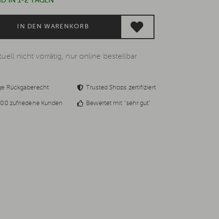
D IN 1-2 TAGEN
IN DEN WARENKORB
uell nicht vorrätig, nur online bestellbar
ge Rückgaberecht
Trusted Shops zertifiziert
00 zufriedene Kunden
Bewertet mit "sehr gut"