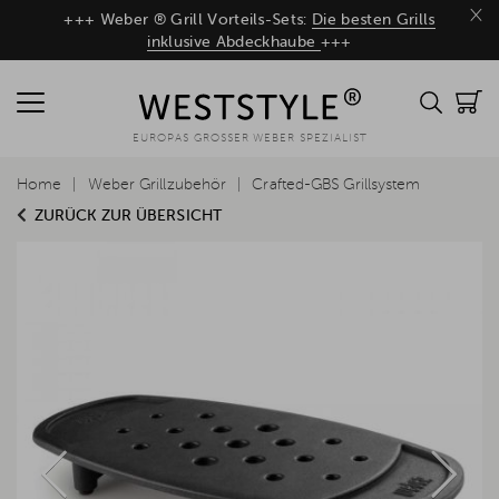
×
+++ Weber ® Grill Vorteils-Sets:
Die besten Grills
inklusive Abdeckhaube
+++
EUROPAS GROSSER WEBER SPEZIALIST
Home
Weber Grillzubehör
Crafted-GBS Grillsystem
ZURÜCK ZUR ÜBERSICHT