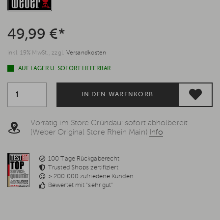
49,99 €*
inkl. 19% MwSt., zzgl.
Versandkosten
AUF LAGER U. SOFORT LIEFERBAR
IN DEN WARENKORB
Vorrätig im Store Gründau: sofort abholbereit
(Weber Original Store Rhein Main)
Info
100 Tage Rückgaberecht
Trusted Shops zertifiziert
> 200.000 zufriedene Kunden
Bewertet mit "sehr gut"