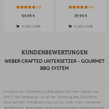
5.0
5.0
64,99 €
29,99 €
IN DEN KORB
IN DEN KORB
KUNDENBEWERTUNGEN
WEBER CRAFTED UNTERSETZER - GOURMET
BBQ SYSTEM
Hinweise zum Datenschutz: Bitte geben Sie Ihren Namen und
Ihre E-Mail Adresse an, um an der Verlosung des Gutscheins
teilzunehmen. Ihre Bewertung wird nur unter Ihrem Vornamen
veröffentlicht. Sie erhalten keine unerwünschten Werbemails und