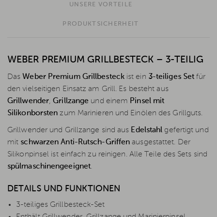
UNSERE VORTEILE
PRODUKTSICHERHEIT
WEBER PREMIUM GRILLBESTECK – 3-TEILIG
Das
Weber Premium Grillbesteck
ist ein
3-teiliges Set
für
den vielseitigen Einsatz am Grill. Es besteht aus
Grillwender
,
Grillzange
und einem
Pinsel mit
Silikonborsten
zum Marinieren und Einölen des Grillguts.
Grillwender und Grillzange sind aus
Edelstahl
gefertigt und
mit
schwarzen Anti-Rutsch-Griffen
ausgestattet. Der
Silikonpinsel ist einfach zu reinigen. Alle Teile des Sets sind
spülmaschinengeeignet
.
DETAILS UND FUNKTIONEN
3-teiliges Grillbesteck-Set
Enthält Grillwender, Grillzange und Marinierpinsel