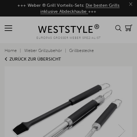
×
+++ Weber ® Grill Vorteils-Sets:
Die besten Grills
inklusive Abdeckhaube
+++
EUROPAS GROSSER WEBER SPEZIALIST
Home
Weber Grillzubehör
Grillbestecke
ZURÜCK ZUR ÜBERSICHT