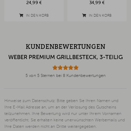
24,99 €
34,99 €
IN DEN KORB
IN DEN KORB
KUNDENBEWERTUNGEN
WEBER PREMIUM GRILLBESTECK, 3-TEILIG
5 von 5 Sternen bei 8 Kundenbewertungen
Hinweise zum Datenschutz: Bitte geben Sie Ihren Namen und
Ihre E-Mail Adresse an, um an der Verlosung des Gutscheins
teilzunehmen. Ihre Bewertung wird nur unter Ihrem Vornamen
veröffentlicht. Sie erhalten keine unerwünschten Werbemails und
Ihre Daten werden nicht an Dritte weitergegeben.