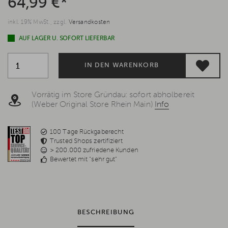
64,99 €*
inkl. 19% MwSt., zzgl.
Versandkosten
AUF LAGER U. SOFORT LIEFERBAR
IN DEN WARENKORB
Vorrätig im Store Gründau: sofort abholbereit
(Weber Original Store Rhein Main)
Info
100 Tage Rückgaberecht
Trusted Shops zertifiziert
> 200.000 zufriedene Kunden
Bewertet mit "sehr gut"
BESCHREIBUNG