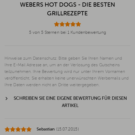
WEBERS HOT DOGS - DIE BESTEN
GRILLREZEPTE
5 von 5 Sternen bei 1 Kundenbewertung
Hinweise zum Datenschutz: Bitte geben Sie Ihren Namen und
Ihre E-Mail Adresse an, um an der Verlosung des Gutscheins
teilzunehmen. Ihre Bewertung wird nur unter Ihrem Vornamen
veröffentlicht. Sie erhalten keine unerwünschten Werbemails und
Ihre Daten werden nicht an Dritte weitergegeben.
SCHREIBEN SIE EINE EIGENE BEWERTUNG FÜR DIESEN
ARTIKEL
Sebastian
(15.07.2015)