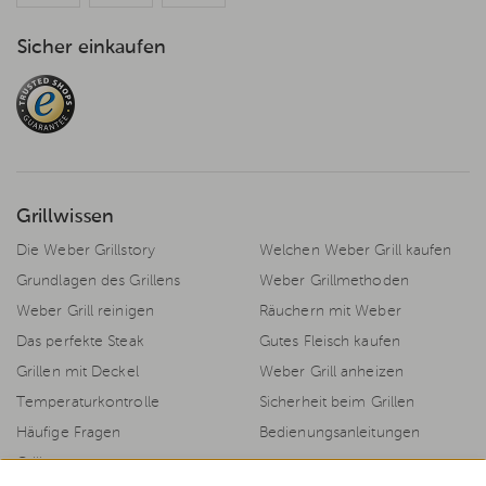
Sicher einkaufen
Grillwissen
Die Weber Grillstory
Welchen Weber Grill kaufen
Grundlagen des Grillens
Weber Grillmethoden
Weber Grill reinigen
Räuchern mit Weber
Das perfekte Steak
Gutes Fleisch kaufen
Grillen mit Deckel
Weber Grill anheizen
Temperaturkontrolle
Sicherheit beim Grillen
Häufige Fragen
Bedienungsanleitungen
Grillrezepte