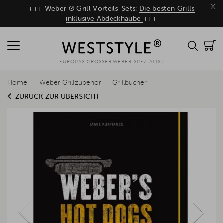
×
+++ Weber ® Grill Vorteils-Sets:
Die besten Grills
inklusive Abdeckhaube
+++
EUROPAS GROSSER WEBER SPEZIALIST
Home
Weber Grillzubehör
Grillbücher
ZURÜCK ZUR ÜBERSICHT