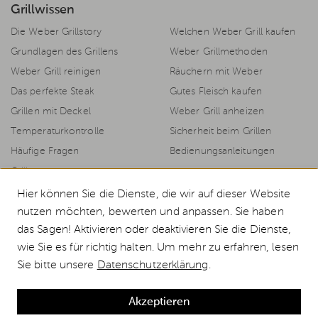
Grillwissen
Die Weber Grillstory
Welchen Weber Grill kaufen
Grundlagen des Grillens
Weber Grillmethoden
Weber Grill reinigen
Räuchern mit Weber
Das perfekte Steak
Gutes Fleisch kaufen
Grillen mit Deckel
Weber Grill anheizen
Temperaturkontrolle
Sicherheit beim Grillen
Häufige Fragen
Bedienungsanleitungen
Grillrezepte
Hier können Sie die Dienste, die wir auf dieser Website
nutzen möchten, bewerten und anpassen. Sie haben
das Sagen! Aktivieren oder deaktivieren Sie die Dienste,
© 2026 Weststyle GmbH · Europas grosser Weber Spezialist
wie Sie es für richtig halten. Um mehr zu erfahren, lesen
Alle Preise inkl. MwSt., inkl. Verpackungskosten und zzgl.
Versandkosten
.
Sie bitte unsere
Datenschutzerklärung
.
Durchgestrichene Preise entsprechen dem bisherigen Preis bei Weststyle.
Weber Abdeckhaube für Pulse 1000 mit Stand
Akzeptieren