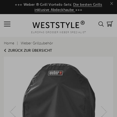
×
+++ Weber ® Grill Vorteils-Sets:
Die besten Grills
inklusive Abdeckhaube
+++
EUROPAS GROSSER WEBER SPEZIALIST
Home
Weber Grillzubehör
ZURÜCK ZUR ÜBERSICHT