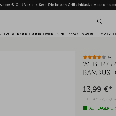
eber ® Grill Vorteils-Sets:
Die besten Grills inklusive Abdeckhau
RILLZUBEHÖR
OUTDOOR-LIVING
OONI PIZZAÖFEN
WEBER ERSATZTEI
(4 K
WEBER GR
BAMBUSHO
13,99 €*
inkl. 19% MwSt., zzgl.
V
AUF LAGER U.