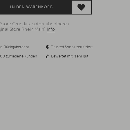
IN DEN WARENKORB
 Store Gründau: sofort abholbereit
inal Store Rhein Main)
Info
ge Rückgaberecht
Trusted Shops zertifiziert
00 zufriedene Kunden
Bewertet mit "sehr gut"