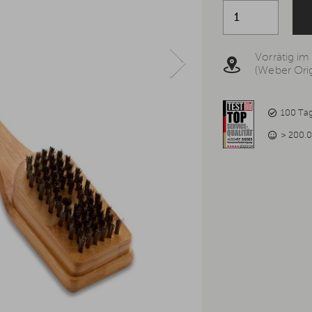
Vorrätig im
(Weber Orig
100 Ta
> 200.0