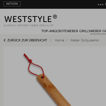
AKTION
+++ W
EUROPAS GROSSER WEBER SPEZIALIST
TOP-ANGEBOTE
WEBER GRILLS
WEBER G
ZURÜCK ZUR ÜBERSICHT
Home
Weber Grillzubehör