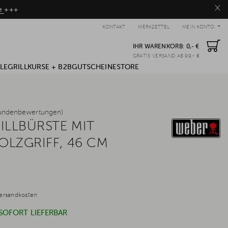
×
be
+++
KONTAKT
MERKZETTEL
MEIN KONTO
IHR WARENKORB:
0,- €
GRATIS VERSAND AB 99,- €
LE
GRILLKURSE + B2B
GUTSCHEINE
STORE
undenbewertungen)
ILLBÜRSTE MIT
LZGRIFF, 46 CM
ersandkosten
 SOFORT LIEFERBAR