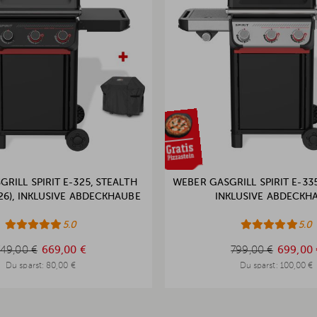
RILL SPIRIT E-325, STEALTH
WEBER GASGRILL SPIRIT E-335
026), INKLUSIVE ABDECKHAUBE
INKLUSIVE ABDECKH
5.0
5.0
749,00 €
799,00 €
749,00 €
669,00 €
799,00 €
699,00 
Du sparst:
80,00 €
Du sparst:
100,00 €