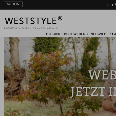
AKTION
+++ W
EUROPAS GROSSER WEBER SPEZIALIST
TOP-ANGEBOTE
WEBER GRILLS
WEBER G
WEB
JETZT