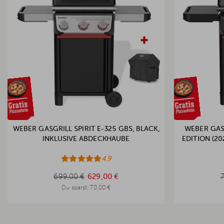
WEBER GASGRILL SPIRIT E-325 GBS, BLACK,
WEBER GASG
INKLUSIVE ABDECKHAUBE
EDITION (2
4.9
699,00 €
699,00 €
629,00 €
Du sparst:
70,00 €