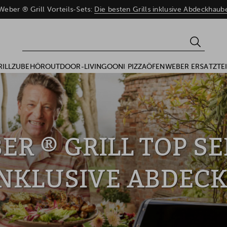
eber ® Grill Vorteils-Sets:
Die besten Grills inklusive Abdeckhau
RILLZUBEHÖR
OUTDOOR-LIVING
OONI PIZZAÖFEN
WEBER ERSATZTEI
ER ® GRILL TOP SE
 INKLUSIVE ABDEC