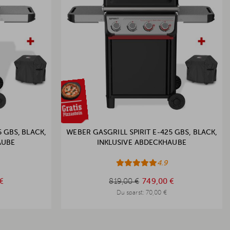
 GBS, BLACK,
WEBER GASGRILL SPIRIT E-425 GBS, BLACK,
AUBE
INKLUSIVE ABDECKHAUBE
4.9
819,00 €
€
819,00 €
749,00 €
Du sparst:
70,00 €