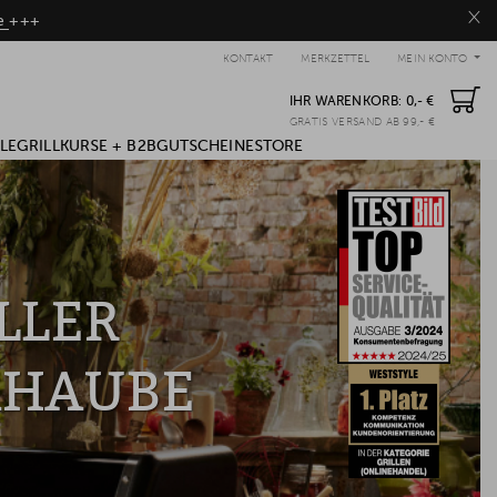
×
be
+++
KONTAKT
MERKZETTEL
MEIN KONTO
IHR WARENKORB:
0,- €
GRATIS VERSAND AB 99,- €
LE
GRILLKURSE + B2B
GUTSCHEINE
STORE
LLER
KHAUBE