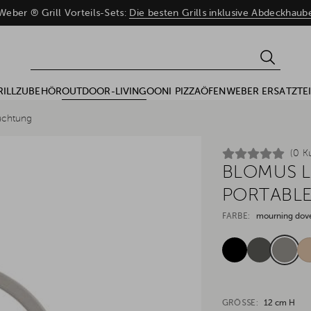
eber ® Grill Vorteils-Sets:
Die besten Grills inklusive Abdeckhau
RILLZUBEHÖR
OUTDOOR-LIVING
OONI PIZZAÖFEN
WEBER ERSATZTEI
uchtung
(0 K
BLOMUS L
PORTABL
FARBE:
mourning dov
GRÖSSE:
12 cm H