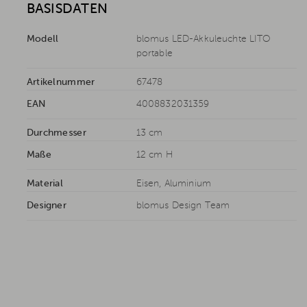
BASISDATEN
Modell
blomus LED-Akkuleuchte LITO
portable
Artikelnummer
67478
EAN
4008832031359
Durchmesser
13 cm
Maße
12 cm H
Material
Eisen, Aluminium
Designer
blomus Design Team