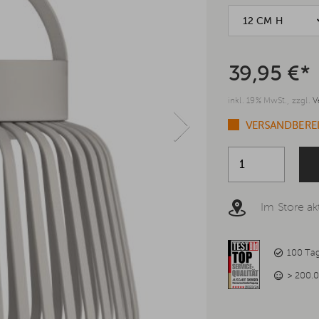
12 CM H
39,95 €*
inkl. 19% MwSt., zzgl.
V
VERSANDBEREI
Im Store akt
100 Ta
> 200.0