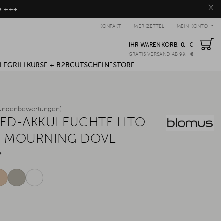
×
be
+++
KONTAKT
MERKZETTEL
MEIN KONTO
IHR WARENKORB:
0,- €
GRATIS VERSAND AB 99,- €
LE
GRILLKURSE + B2B
GUTSCHEINE
STORE
undenbewertungen)
ED-AKKULEUCHTE LITO
E MOURNING DOVE
e