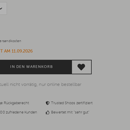
ersandkosten
T AM 11.09.2026
IN DEN WARENKORB
uell nicht vorrätig, nur online bestellbar
ge Rückgaberecht
Trusted Shops zertifiziert
00 zufriedene Kunden
Bewertet mit "sehr gut"