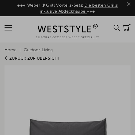
×
+++ Weber ® Grill Vorteils-Sets:
Die besten Grills
inklusive Abdeckhaube
+++
EUROPAS GROSSER WEBER SPEZIALIST
Home
Outdoor-Living
ZURÜCK ZUR ÜBERSICHT