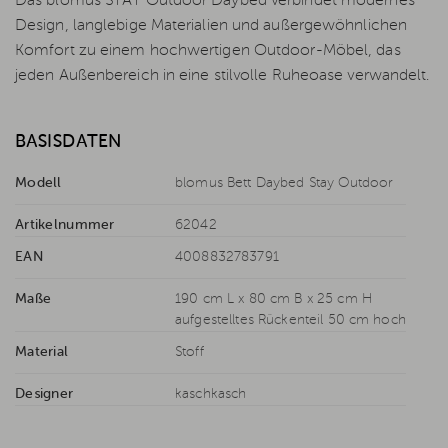
Das blomus STAY Outdoor Daybed verbindet modernes
Design, langlebige Materialien und außergewöhnlichen
Komfort zu einem hochwertigen Outdoor-Möbel, das
jeden Außenbereich in eine stilvolle Ruheoase verwandelt.
BASISDATEN
Modell
blomus Bett Daybed Stay Outdoor
Artikelnummer
62042
EAN
4008832783791
Maße
190 cm L x 80 cm B x 25 cm H
aufgestelltes Rückenteil 50 cm hoch
Material
Stoff
Designer
kaschkasch