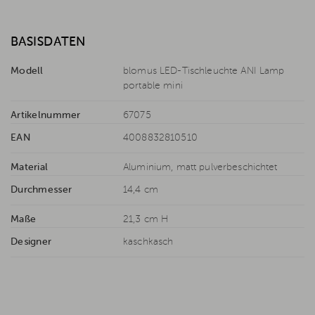
BASISDATEN
Modell
blomus LED-Tischleuchte ANI Lamp
portable mini
Artikelnummer
67075
EAN
4008832810510
Material
Aluminium, matt pulverbeschichtet
Durchmesser
14,4 cm
Maße
21,3 cm H
Designer
kaschkasch