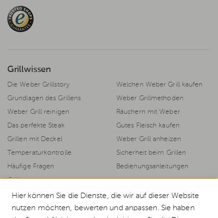
Grillwissen
Die Weber Grillstory
Welchen Weber Grill kaufen
Grundlagen des Grillens
Weber Grillmethoden
Weber Grill reinigen
Räuchern mit Weber
Das perfekte Steak
Gutes Fleisch kaufen
Grillen mit Deckel
Weber Grill anheizen
Temperaturkontrolle
Sicherheit beim Grillen
Häufige Fragen
Bedienungsanleitungen
Grillrezepte
Hier können Sie die Dienste, die wir auf dieser Website
nutzen möchten, bewerten und anpassen. Sie haben