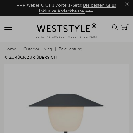
×
+++ Weber ® Grill Vorteils-Sets:
Die besten Grills
inklusive Abdeckhaube
+++
EUROPAS GROSSER WEBER SPEZIALIST
Home
Outdoor-Living
Beleuchtung
ZURÜCK ZUR ÜBERSICHT