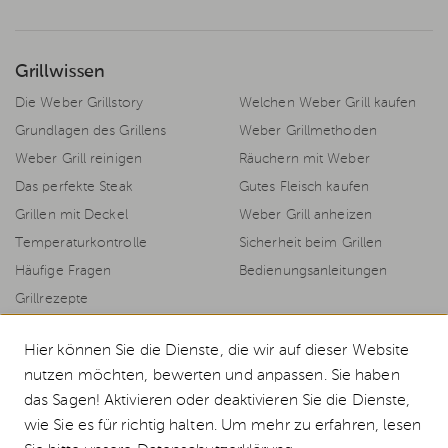
Grillwissen
Die Weber Grillstory
Welchen Weber Grill kaufen
Grundlagen des Grillens
Weber Grillmethoden
Weber Grill reinigen
Räuchern mit Weber
Das perfekte Steak
Gutes Fleisch kaufen
Grillen mit Deckel
Weber Grill anheizen
Temperaturkontrolle
Sicherheit beim Grillen
Häufige Fragen
Bedienungsanleitungen
Grillrezepte
Hier können Sie die Dienste, die wir auf dieser Website
nutzen möchten, bewerten und anpassen. Sie haben
© 2026 Weststyle GmbH · Europas grosser Weber Spezialist
das Sagen! Aktivieren oder deaktivieren Sie die Dienste,
Alle Preise inkl. MwSt., inkl. Verpackungskosten und zzgl.
Versandkosten
.
wie Sie es für richtig halten. Um mehr zu erfahren, lesen
Durchgestrichene Preise entsprechen dem bisherigen Preis bei Weststyle.