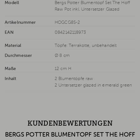
Modell
Bergs Potter Blumentopf Set The Hoff
Raw Pot inkl. Untersetzer Glazed
Artikelnummer
HOGCG8S-2
EAN
0842142118973
Material
Töpfe: Terrakotte, unbehandelt
Durchmesser
Ø 8 cm
Maße
12 cm H
Inhalt
2 Blumentöpfe raw
2 Untersetzer glazed in emerald green
KUNDENBEWERTUNGEN
BERGS POTTER BLUMENTOPF SET THE HOFF