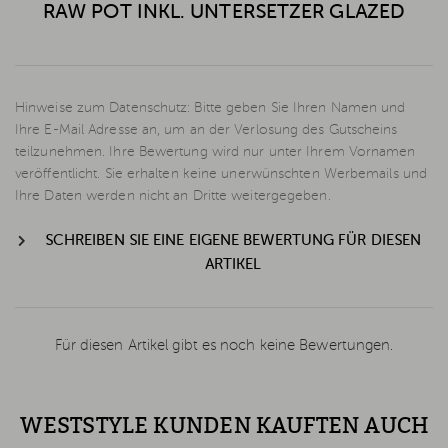
RAW POT INKL. UNTERSETZER GLAZED
Hinweise zum Datenschutz: Bitte geben Sie Ihren Namen und
Ihre E-Mail Adresse an, um an der Verlosung des Gutscheins
teilzunehmen. Ihre Bewertung wird nur unter Ihrem Vornamen
veröffentlicht. Sie erhalten keine unerwünschten Werbemails und
Ihre Daten werden nicht an Dritte weitergegeben.
SCHREIBEN SIE EINE EIGENE BEWERTUNG FÜR DIESEN
ARTIKEL
Für diesen Artikel gibt es noch keine Bewertungen.
WESTSTYLE KUNDEN KAUFTEN AUCH