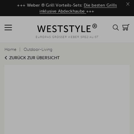
×
+++ Weber ® Grill Vorteils-Sets:
Die besten Grills
inklusive Abdeckhaube
+++
EUROPAS GROSSER WEBER SPEZIALIST
Home
Outdoor-Living
ZURÜCK ZUR ÜBERSICHT