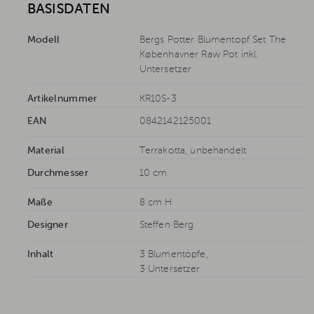
BASISDATEN
Modell
Bergs Potter Blumentopf Set The
Københavner Raw Pot inkl.
Untersetzer
Artikelnummer
KR10S-3
EAN
0842142125001
Material
Terrakotta, unbehandelt
Durchmesser
10 cm
Maße
8 cm H
Designer
Steffen Berg
Inhalt
3 Blumentöpfe,
3 Untersetzer