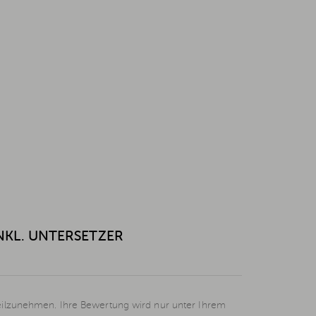
NKL. UNTERSETZER
eilzunehmen. Ihre Bewertung wird nur unter Ihrem