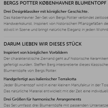
BERGS POTTER KØBENHAVNER BLUMENTOPF 3
Drei Designklassiker mit königlicher Geschichte.
Das Københavner 3er-Set von Bergs Potter verbindet zeitloses
Handwerkskunst. Inspiriert von historischen Pflanzgefäßen d
stilvoll in Szene und bringt natürliche Eleganz in jeden Wohn
DARUM LIEBEN WIR DIESES STÜCK
Inspiriert von königlichen Vorbildern
Der charakteristische Zierrand geht auf historische Keramik
gefertigt wurden. Steffen Berg interpretierte dieses klassis
Blumentöpfe von Bergs Potter.
Handgefertigt aus italienischer Terrakotta
Jeder Blumentopf wird in einer kleinen Manufaktur in der Tos
Das natürliche Material entwickelt mit der Zeit eine individu
Drei Größen für harmonische Arrangements
Das Set umfasst drei Blumentöpfe mit passenden Untersetzer