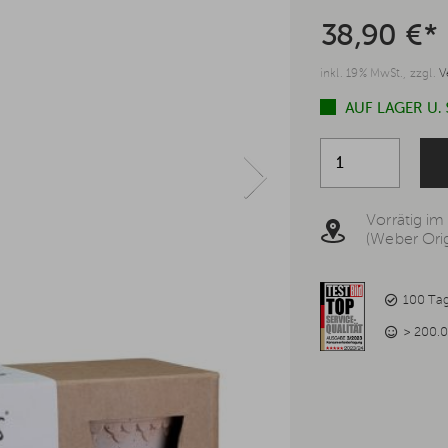
38,90 €*
inkl. 19% MwSt., zzgl.
V
AUF LAGER U.
Vorrätig im
(Weber Orig
100 Ta
> 200.0