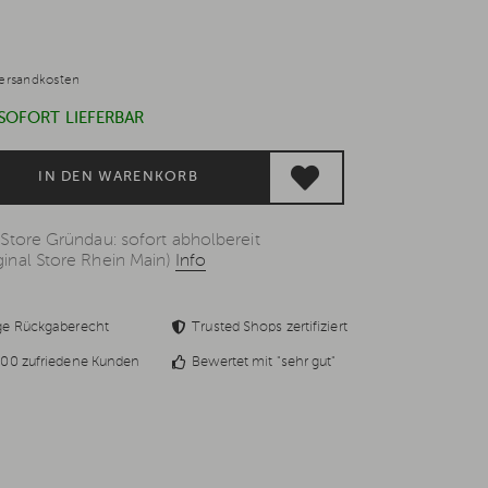
ersandkosten
 SOFORT LIEFERBAR
IN DEN WARENKORB
 Store Gründau: sofort abholbereit
inal Store Rhein Main)
Info
ge Rückgaberecht
Trusted Shops zertifiziert
00 zufriedene Kunden
Bewertet mit "sehr gut"