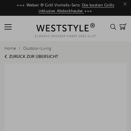
×
+++ Weber ® Grill Vorteils-Sets:
Die besten Grills
inklusive Abdeckhaube
+++
EUROPAS GROSSER WEBER SPEZIALIST
Home
Outdoor-Living
ZURÜCK ZUR ÜBERSICHT