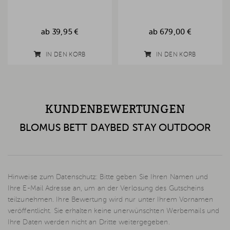
ab
39,95 €
ab
679,00 €
IN DEN KORB
IN DEN KORB
KUNDENBEWERTUNGEN
BLOMUS BETT DAYBED STAY OUTDOOR
Hinweise zum Datenschutz: Bitte geben Sie Ihren Namen und
Ihre E-Mail Adresse an, um an der Verlosung des Gutscheins
teilzunehmen. Ihre Bewertung wird nur unter Ihrem Vornamen
veröffentlicht. Sie erhalten keine unerwünschten Werbemails und
Ihre Daten werden nicht an Dritte weitergegeben.