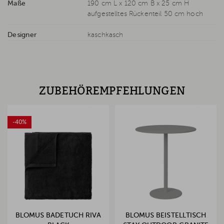
Maße
190 cm L x 120 cm B x 25 cm H
aufgestelltes Rückenteil 50 cm hoch
Designer
kaschkasch
ZUBEHÖREMPFEHLUNGEN
-40%
BLOMUS BADETUCH RIVA
BLOMUS BEISTELLTISCH