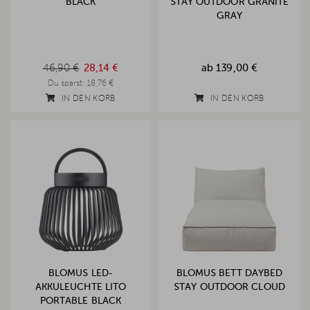
BLACK
STAY OUTDOOR GRANITE
GRAY
46,90 €
28,14 €
ab
139,00 €
46,90 €
Du sparst:
18,76 €
IN DEN KORB
IN DEN KORB
BLOMUS LED-
BLOMUS BETT DAYBED
AKKULEUCHTE LITO
STAY OUTDOOR CLOUD
PORTABLE BLACK