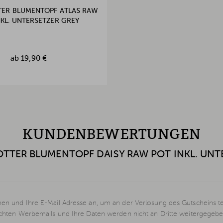
TER BLUMENTOPF ATLAS RAW
NKL. UNTERSETZER GREY
ab
19,90 €
KUNDENBEWERTUNGEN
OTTER BLUMENTOPF DAISY RAW POT INKL. UNT
en und Ihre E-Mail Adresse an, um an der Verlosung des Gutscheins t
schten Werbemails und Ihre Daten werden nicht an Dritte weitergegebe