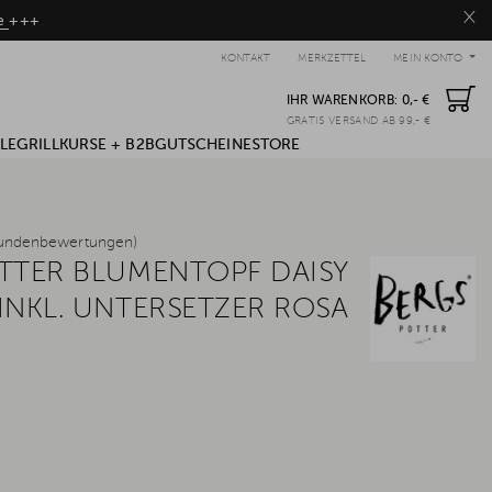
×
be
+++
KONTAKT
MERKZETTEL
MEIN KONTO
IHR WARENKORB:
0,- €
GRATIS VERSAND AB 99,- €
LE
GRILLKURSE + B2B
GUTSCHEINE
STORE
undenbewertungen)
TTER BLUMENTOPF DAISY
INKL. UNTERSETZER ROSA