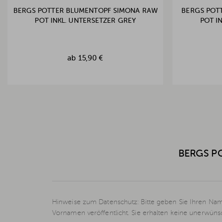
BERGS POTTER BLUMENTOPF SIMONA RAW
BERGS POT
POT INKL. UNTERSETZER GREY
POT I
ab
15,90 €
BERGS P
Hinweise zum Datenschutz: Bitte geben Sie Ihren Nam
Vornamen veröffentlicht. Sie erhalten keine unerwün