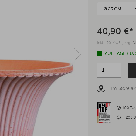
Ø 25 CM
40,90 €*
inkl. 19% MwSt., zzgl.
V
AUF LAGER U.
Im Store akt
100 Ta
> 200.0