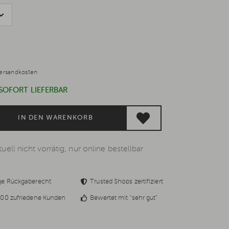
ersandkosten
 SOFORT LIEFERBAR
IN DEN WARENKORB
uell nicht vorrätig, nur online bestellbar
ge Rückgaberecht
Trusted Shops zertifiziert
00 zufriedene Kunden
Bewertet mit "sehr gut"