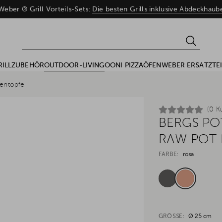
eber ® Grill Vorteils-Sets:
Die besten Grills inklusive Abdeckhau
RILLZUBEHÖR
OUTDOOR-LIVING
OONI PIZZAÖFEN
WEBER ERSATZTEI
entöpfe
(0 K
BERGS PO
RAW POT 
FARBE:
rosa
GRÖSSE:
Ø 25 cm