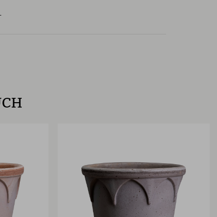
L
UCH