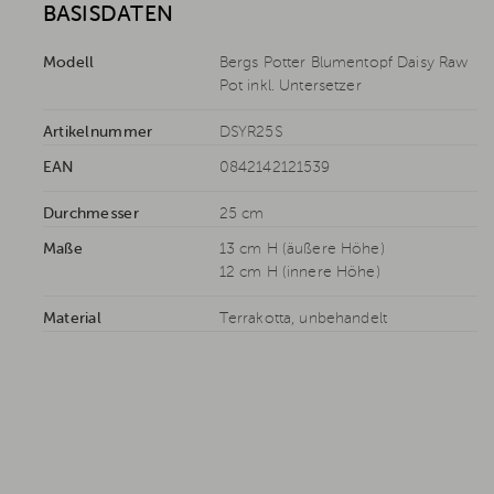
BASISDATEN
Modell
Bergs Potter Blumentopf Daisy Raw
Pot inkl. Untersetzer
Artikelnummer
DSYR25S
EAN
0842142121539
Durchmesser
25 cm
Maße
13 cm H (äußere Höhe)
12 cm H (innere Höhe)
Material
Terrakotta, unbehandelt