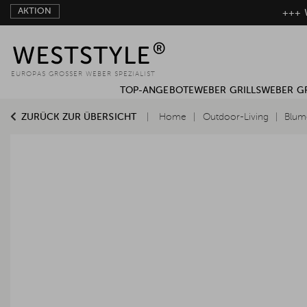
AKTION
+++ W
EUROPAS GROSSER WEBER SPEZIALIST
TOP-ANGEBOTE
WEBER GRILLS
WEBER G
ZURÜCK ZUR ÜBERSICHT
Home
Outdoor-Living
Blum