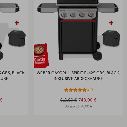
 GBS, BLACK,
WEBER GASGRILL SPIRIT E-425 GBS, BLACK,
AUBE
INKLUSIVE ABDECKHAUBE
4.9
819,00 €
€
819,00 €
749,00 €
Du sparst:
70,00 €