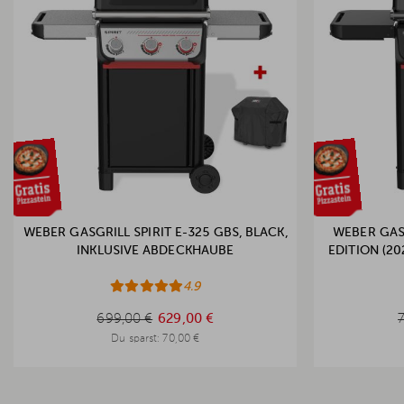
WEBER GASGRILL SPIRIT E-325 GBS, BLACK,
WEBER GASG
INKLUSIVE ABDECKHAUBE
EDITION (2
4.9
699,00 €
699,00 €
629,00 €
Du sparst:
70,00 €