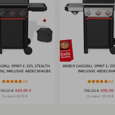
RILL SPIRIT E-325, STEALTH
WEBER GASGRILL SPIRIT E-335
026), INKLUSIVE ABDECKHAUBE
INKLUSIVE ABDECKH
5.0
5.0
749,00 €
799,00 €
749,00 €
669,00 €
799,00 €
699,00 
Du sparst:
80,00 €
Du sparst:
100,00 €