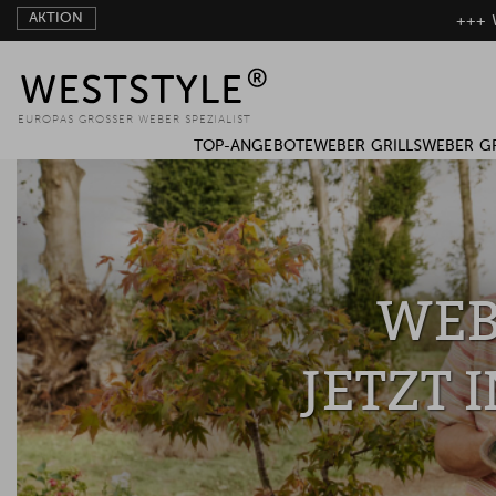
AKTION
+++ W
EUROPAS GROSSER WEBER SPEZIALIST
TOP-ANGEBOTE
WEBER GRILLS
WEBER G
WEB
JETZT