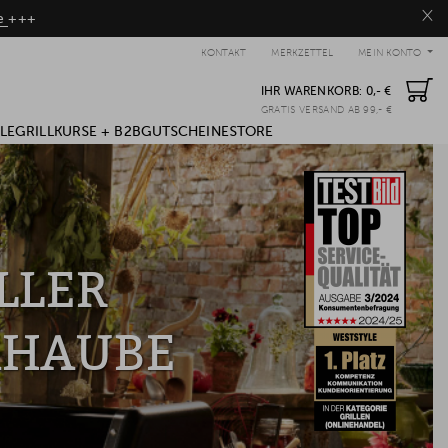
×
be
+++
KONTAKT
MERKZETTEL
MEIN KONTO
IHR WARENKORB:
0,- €
GRATIS VERSAND AB 99,- €
LE
GRILLKURSE + B2B
GUTSCHEINE
STORE
LLER
KHAUBE