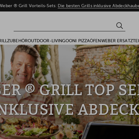
eber ® Grill Vorteils-Sets:
Die besten Grills inklusive Abdeckhau
RILLZUBEHÖR
OUTDOOR-LIVING
OONI PIZZAÖFEN
WEBER ERSATZTEI
ER ® GRILL TOP SE
 INKLUSIVE ABDEC