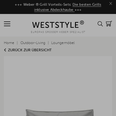
×
+++ Weber ® Grill Vorteils-Sets:
Die besten Grills
inklusive Abdeckhaube
+++
EUROPAS GROSSER WEBER SPEZIALIST
Home
Outdoor-Living
Loungemöbel
ZURÜCK ZUR ÜBERSICHT