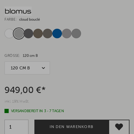
FARBE:
cloud bouclé
GRÖSSE:
120 cm B
120 CM B
949,00 €*
inkl. 19% MwSt.
VERSANDBEREIT IN 3 - 7 TAGEN
IN DEN WARENKORB