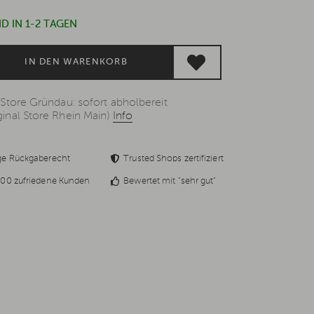
D IN 1-2 TAGEN
IN DEN WARENKORB
 Store Gründau: sofort abholbereit
inal Store Rhein Main)
Info
ge Rückgaberecht
Trusted Shops zertifiziert
00 zufriedene Kunden
Bewertet mit "sehr gut"