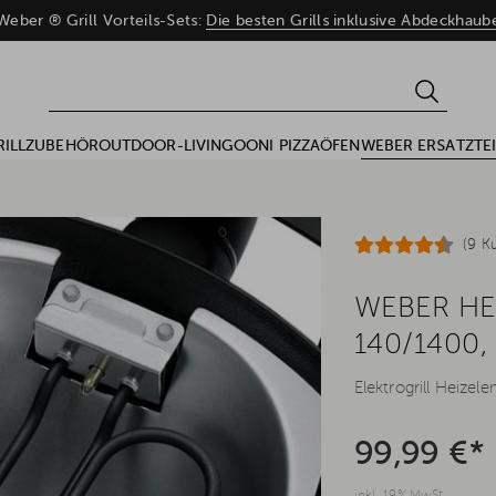
eber ® Grill Vorteils-Sets:
Die besten Grills inklusive Abdeckhau
RILLZUBEHÖR
OUTDOOR-LIVING
OONI PIZZAÖFEN
WEBER ERSATZTEI
(9 K
WEBER HE
140/1400,
Elektrogrill Heize
99,99 €*