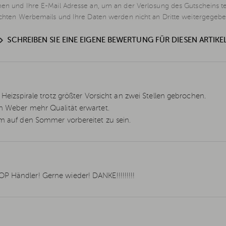
en und Ihre E-Mail Adresse an, um an der Verlosung des Gutscheins t
schten Werbemails und Ihre Daten werden nicht an Dritte weitergegebe
SCHREIBEN SIE EINE EIGENE BEWERTUNG FÜR DIESEN ARTIKE
 Heizspirale trotz größter Vorsicht an zwei Stellen gebrochen.
on Weber mehr Qualität erwartet.
um auf den Sommer vorbereitet zu sein.
P Händler! Gerne wieder! DANKE!!!!!!!!!