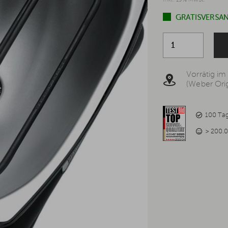
inkl. 19% MwSt.
GRATISVERSAN
Vorrätig im
(Weber Orig
100 Ta
> 200.0