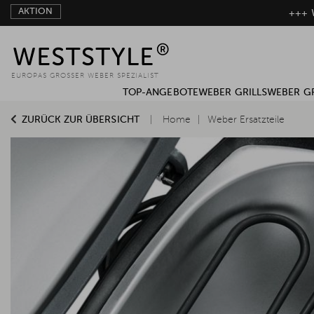
AKTION
+++ W
EUROPAS GROSSER WEBER SPEZIALIST
TOP-ANGEBOTE
WEBER GRILLS
WEBER G
ZURÜCK ZUR ÜBERSICHT
Home
Weber Ersatzteile