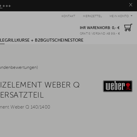
×
be
+++
KONTAKT
MERKZETTEL
MEIN KONTO
IHR WARENKORB:
0,- €
GRATIS VERSAND AB 99,- €
LE
GRILLKURSE + B2B
GUTSCHEINE
STORE
undenbewertungen)
IZELEMENT WEBER Q
 ERSATZTEIL
lement Weber Q 140/1400