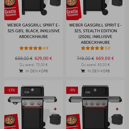
WEBER GASGRILL SPIRIT E-
WEBER GASGRILL SPIRIT E-
325 GBS, BLACK, INKLUSIVE
325, STEALTH EDITION
ABDECKHAUBE
(2026), INKLUSIVE
ABDECKHAUBE
4.9
5.0
699,00 €
749,00 €
699,00 €
629,00 €
749,00 €
669,00 €
Du sparst:
70,00 €
Du sparst:
80,00 €
IN DEN KORB
IN DEN KORB
-13%
-9%