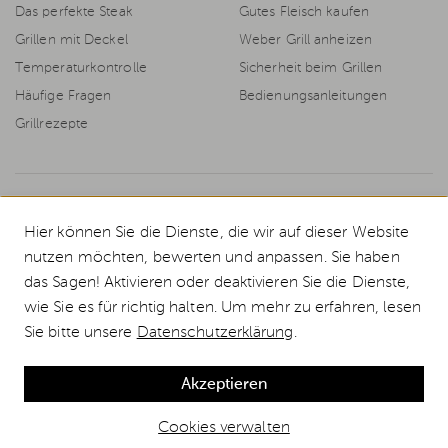
Das perfekte Steak
Gutes Fleisch kaufen
Grillen mit Deckel
Weber Grill anheizen
Temperaturkontrolle
Sicherheit beim Grillen
Häufige Fragen
Bedienungsanleitungen
Grillrezepte
© 2026 Weststyle GmbH · Europas grosser Weber Spezialist
Hier können Sie die Dienste, die wir auf dieser Website
Alle Preise inkl. MwSt., inkl. Verpackungskosten und zzgl.
Versandkosten
.
nutzen möchten, bewerten und anpassen. Sie haben
Durchgestrichene Preise entsprechen dem bisherigen Preis bei Weststyle.
das Sagen! Aktivieren oder deaktivieren Sie die Dienste,
Das komplette Weber Grill Sortiment in Deutschlands größtem Weber
wie Sie es für richtig halten. Um mehr zu erfahren, lesen
Markenshop. Jetzt sicher und günstig bestellen! Wir liefern alle Weber
Gasgrills und Weber Kugelgrills deutschlandweit in 1-2 Tagen.
Sie bitte unsere
Datenschutzerklärung
.
*Gutscheinbedingungen:
10€ Rabatt ab 100€ Warenwert, ausgeschlossen
sind Geschenkgutscheine, Grillkurse und Bücher. Gültig bis 28.02.2026
Akzeptieren
Cookies verwalten