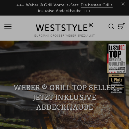
×
+++ Weber ® Grill Vorteils-Sets:
Die besten Grills
inklusive Abdeckhaube
+++
EUROPAS GROSSER WEBER SPEZIALIST
WEBER ® GRILL TOP SELLER
JETZT INKLUSIVE
ABDECKHAUBE