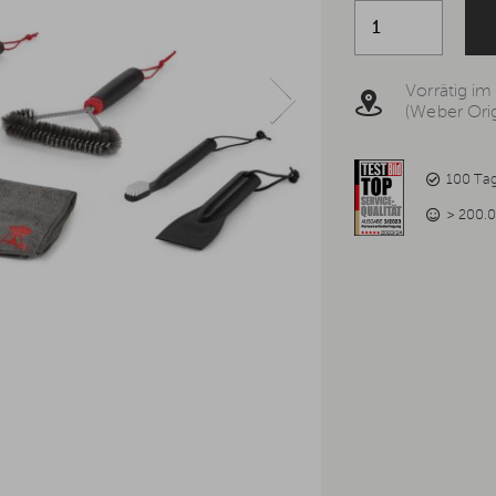
Vorrätig im
(Weber Orig
100 Ta
> 200.0