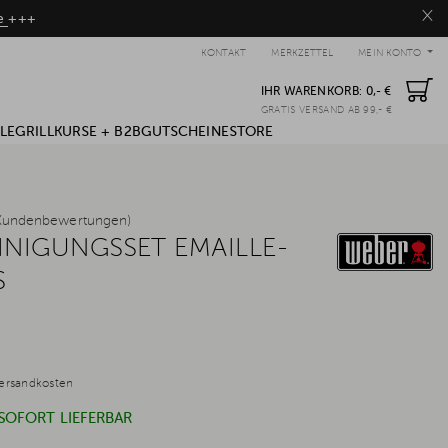
×
be
+++
KONTAKT
MERKZETTEL
MEIN KONTO
IHR WARENKORB:
0,- €
GRATIS VERSAND AB 99,- €
LE
GRILLKURSE + B2B
GUTSCHEINE
STORE
Kundenbewertungen)
INIGUNGSSET EMAILLE-
S
ersandkosten
 SOFORT LIEFERBAR