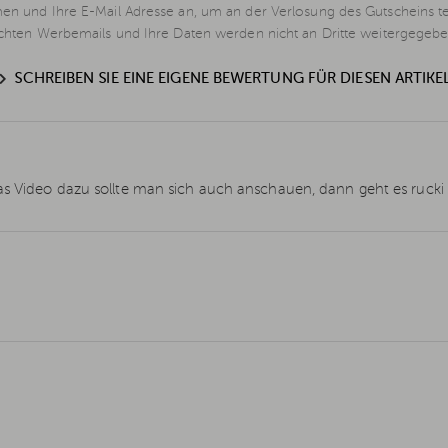
en und Ihre E-Mail Adresse an, um an der Verlosung des Gutscheins t
schten Werbemails und Ihre Daten werden nicht an Dritte weitergegebe
SCHREIBEN SIE EINE EIGENE BEWERTUNG FÜR DIESEN ARTIKE
as Video dazu sollte man sich auch anschauen, dann geht es rucki 