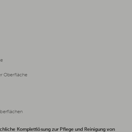
te
r Oberfläche
Oberflächen
 sachliche Komplettlösung zur Pflege und Reinigung von