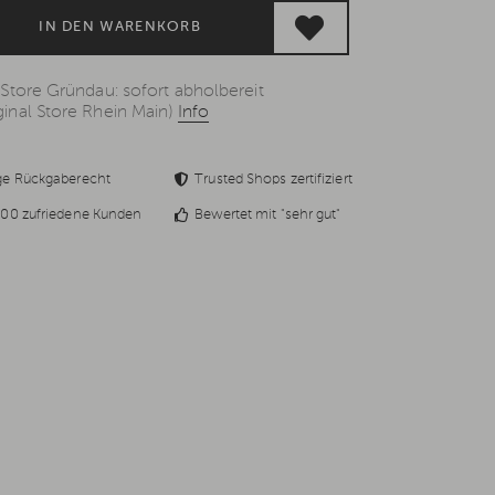
IN DEN WARENKORB
 Store Gründau: sofort abholbereit
inal Store Rhein Main)
Info
ge Rückgaberecht
Trusted Shops zertifiziert
00 zufriedene Kunden
Bewertet mit "sehr gut"