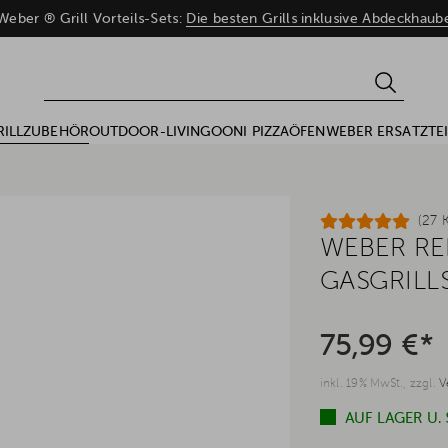
eber ® Grill Vorteils-Sets:
Die besten Grills inklusive Abdeckhau
RILLZUBEHÖR
OUTDOOR-LIVING
OONI PIZZAÖFEN
WEBER ERSATZTEI
(27 
WEBER RE
GASGRILL
75,99 €*
inkl. 19% MwSt., zzgl.
V
AUF LAGER U.