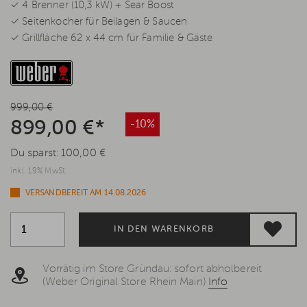
✓ 4 Brenner (10,3 kW) + Sear Boost
✓ Seitenkocher für Beilagen & Saucen
✓ Grillfläche 62 x 44 cm für Familie & Gäste
999,00 €
899,00 €*
-10%
Du sparst:
100,00 €
inkl. 19% MwSt.
VERSANDBEREIT AM 14.08.2026
IN DEN WARENKORB
Vorrätig im Store Gründau: sofort abholbereit
(Weber Original Store Rhein Main)
Info