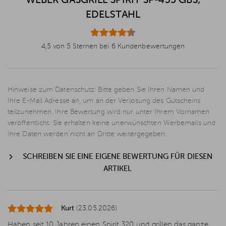
WEBER GASGRILL SPIRIT SP-435 GBS,
EDELSTAHL
4,5 von 5 Sternen bei 6 Kundenbewertungen
Hinweise zum Datenschutz: Bitte geben Sie Ihren Namen und
Ihre E-Mail Adresse an, um an der Verlosung des Gutscheins
teilzunehmen. Ihre Bewertung wird nur unter Ihrem Vornamen
veröffentlicht. Sie erhalten keine unerwünschten Werbemails und
Ihre Daten werden nicht an Dritte weitergegeben.
SCHREIBEN SIE EINE EIGENE BEWERTUNG FÜR DIESEN
ARTIKEL
Kurt
(23.05.2026)
Haben seit 10 Jahren einen Spirit 320 und grillen das ganze