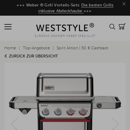
×
+++ Weber ® Grill Vorteils-Sets:
Die besten Grills
inklusive Abdeckhaube
+++
EUROPAS GROSSER WEBER SPEZIALIST
Home
Top-Angebote
Spirit Aktion | 50 € Cashback
ZURÜCK ZUR ÜBERSICHT