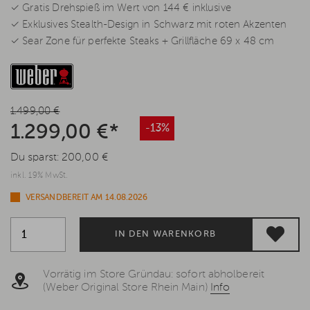
✓ Gratis Drehspieß im Wert von 144 € inklusive
✓ Exklusives Stealth-Design in Schwarz mit roten Akzenten
✓ Sear Zone für perfekte Steaks + Grillfläche 69 x 48 cm
1.499,00 €
1.299,00 €*
-13%
Du sparst:
200,00 €
inkl. 19% MwSt.
VERSANDBEREIT AM 14.08.2026
IN DEN WARENKORB
Vorrätig im Store Gründau: sofort abholbereit
(Weber Original Store Rhein Main)
Info