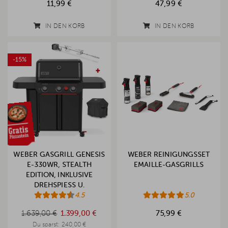
11,99 €
47,99 €
IN DEN KORB
IN DEN KORB
-15%
WEBER GASGRILL GENESIS
WEBER REINIGUNGSSET
E-330WR, STEALTH
EMAILLE-GASGRILLS
EDITION, INKLUSIVE
DREHSPIESS U. A
BDECKHAUBE
4.5
5.0
1.639,00 €
1.639,00 €
1.399,00 €
75,99 €
Du sparst:
240,00 €