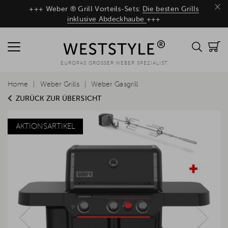
×
+++ Weber ® Grill Vorteils-Sets:
Die besten Grills
inklusive Abdeckhaube
+++
EUROPAS GROSSER WEBER SPEZIALIST
Home
Weber Grills
Weber Gasgrill
ZURÜCK ZUR ÜBERSICHT
AKTIONSARTIKEL