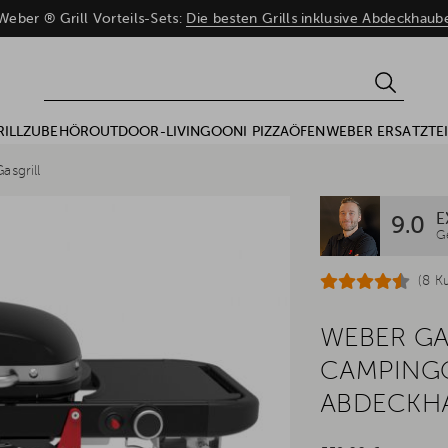
eber ® Grill Vorteils-Sets:
Die besten Grills inklusive Abdeckhau
RILLZUBEHÖR
OUTDOOR-LIVING
OONI PIZZAÖFEN
WEBER ERSATZTEI
asgrill
E
9.0
G
(8 K
WEBER GA
CAMPINGG
ABDECKH