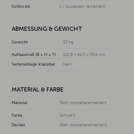
Grillroste
1 / Gusseisen (emailliert)
ABMESSUNG & GEWICHT
Gewicht
22 kg
Aufbaumaß (B x H x T)
110,8 x 94,5 x 58,4 cm
Seitenablage klappbar
Nein
MATERIAL & FARBE
Material
Stahl (porzellanemailliert)
Farbe
Schwarz
Deckel
Stahl (porzellanemailliert)