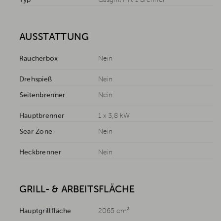
Typ
Gasgrill mit 1 Brenner
AUSSTATTUNG
Räucherbox
Nein
Drehspieß
Nein
Seitenbrenner
Nein
Hauptbrenner
1 x 3,8 kW
Sear Zone
Nein
Heckbrenner
Nein
GRILL- & ARBEITSFLÄCHE
Hauptgrillfläche
2065 cm²