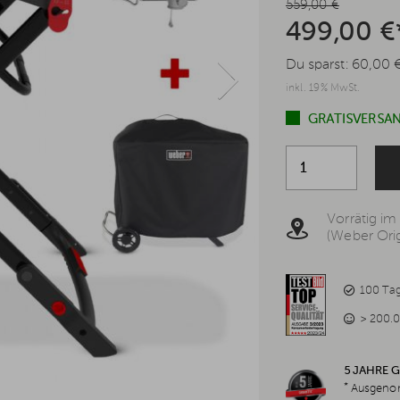
559,00 €
499,00 €
Du sparst:
60,00 
inkl. 19% MwSt.
GRATISVERSAN
Vorrätig im
(Weber Orig
100 Ta
> 200.0
5 JAHRE 
*
Ausgenom