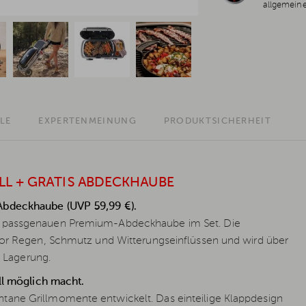
allgemein
LE
EXPERTENMEINUNG
PRODUKTSICHERHEIT
LL + GRATIS ABDECKHAUBE
Abdeckhaube (UVP 59,99 €).
er passgenauen Premium-Abdeckhaube im Set. Die
 vor Regen, Schmutz und Witterungseinflüssen und wird über
d Lagerung.
all möglich macht.
tane Grillmomente entwickelt. Das einteilige Klappdesign