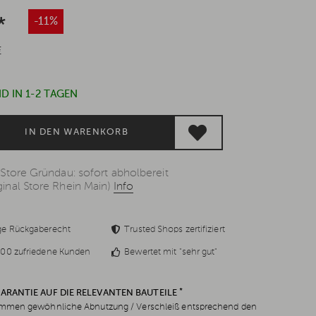
*
-11%
€
D IN 1-2 TAGEN
IN DEN WARENKORB
 Store Gründau: sofort abholbereit
inal Store Rhein Main)
Info
ge Rückgaberecht
Trusted Shops zertifiziert
00 zufriedene Kunden
Bewertet mit "sehr gut"
*
GARANTIE AUF DIE RELEVANTEN BAUTEILE
men gewöhnliche Abnutzung / Verschleiß entsprechend den