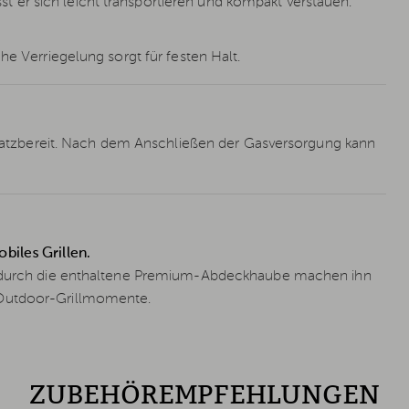
er sich leicht transportieren und kompakt verstauen.
he Verriegelung sorgt für festen Halt.
insatzbereit. Nach dem Anschließen der Gasversorgung kann
biles Grillen.
tz durch die enthaltene Premium-Abdeckhaube machen ihn
 Outdoor-Grillmomente.
ZUBEHÖREMPFEHLUNGEN