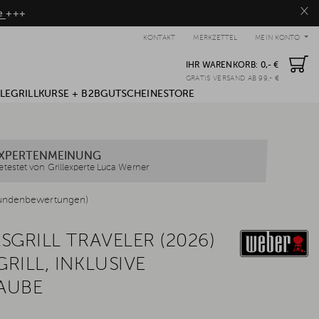
×
be
+++
KONTAKT
MERKZETTEL
MEIN KONTO
IHR WARENKORB:
0,- €
GRATIS VERSAND AB 99,- €
LE
GRILLKURSE + B2B
GUTSCHEINE
STORE
XPERTENMEINUNG
etestet von Grillexperte Luca Werner
undenbewertungen)
SGRILL TRAVELER (2026)
RILL, INKLUSIVE
AUBE