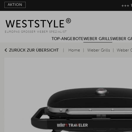
AKTION
+++ W
EUROPAS GROSSER WEBER SPEZIALIST
TOP-ANGEBOTE
WEBER GRILLS
WEBER G
ZURÜCK ZUR ÜBERSICHT
Home
Weber Grills
Weber G