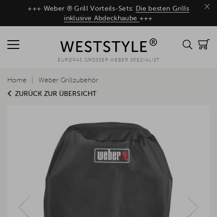
×
+++ Weber ® Grill Vorteils-Sets:
Die besten Grills
inklusive Abdeckhaube
+++
EUROPAS GROSSER WEBER SPEZIALIST
Home
Weber Grillzubehör
ZURÜCK ZUR ÜBERSICHT