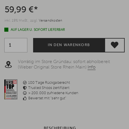
59,99 €*
inkl. 19% MwSt., zzgl.
Versandkosten
AUF LAGER U. SOFORT LIEFERBAR
IN DEN WARENKORB
Vorrätig im Store Gründau: sofort abholbereit
(Weber Original Store Rhein Main)
Info
100 Tage Rückgaberecht
Trusted Shops zertifiziert
> 200.000 zufriedene Kunden
Bewertet mit "sehr gut"
BESCHREIBUNG