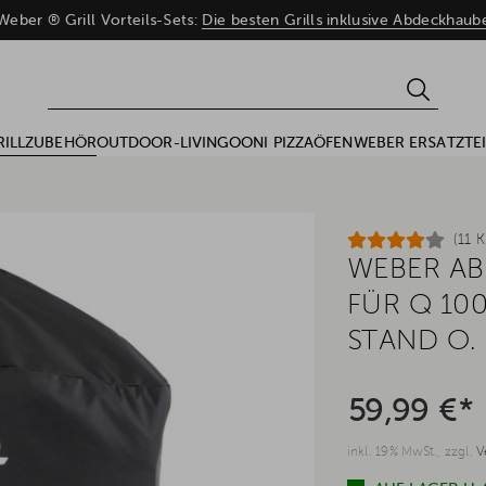
eber ® Grill Vorteils-Sets:
Die besten Grills inklusive Abdeckhau
RILLZUBEHÖR
OUTDOOR-LIVING
OONI PIZZAÖFEN
WEBER ERSATZTEI
(11 
WEBER A
FÜR Q 10
STAND O.
59,99 €*
inkl. 19% MwSt., zzgl.
V