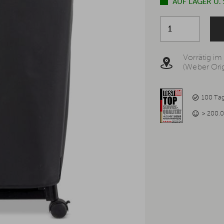
AUF LAGER U.
Vorrätig im
(Weber Orig
100 Ta
> 200.0