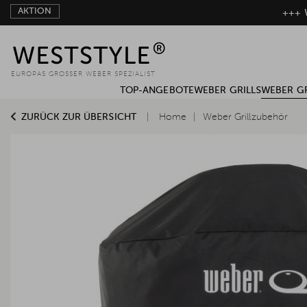
AKTION
+++ W
EUROPAS GROSSER WEBER SPEZIALIST
TOP-ANGEBOTE
WEBER GRILLS
WEBER G
ZURÜCK ZUR ÜBERSICHT
Home
Weber Grillzubehör