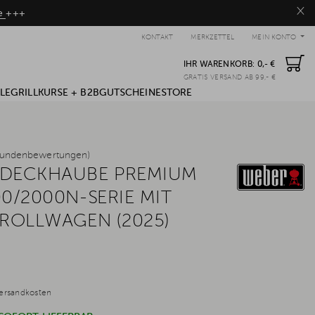
×
be
+++
KONTAKT
MERKZETTEL
MEIN KONTO
IHR WARENKORB:
0,- €
GRATIS VERSAND AB 99,- €
LE
GRILLKURSE + B2B
GUTSCHEINE
STORE
Kundenbewertungen)
BDECKHAUBE PREMIUM
00/2000N-SERIE MIT
 ROLLWAGEN (2025)
ersandkosten