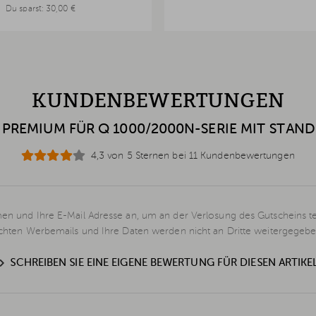
Du sparst:
30,00 €
KUNDENBEWERTUNGEN
REMIUM FÜR Q 1000/2000N-SERIE MIT STAND
4,3 von 5 Sternen bei 11 Kundenbewertungen
en und Ihre E-Mail Adresse an, um an der Verlosung des Gutscheins t
schten Werbemails und Ihre Daten werden nicht an Dritte weitergegebe
SCHREIBEN SIE EINE EIGENE BEWERTUNG FÜR DIESEN ARTIKE