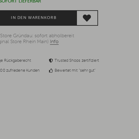
 SOFORT LIEFERBAR
IN DEN WARENKORB
 Store Gründau: sofort abholbereit
inal Store Rhein Main)
Info
ge Rückgaberecht
Trusted Shops zertifiziert
00 zufriedene Kunden
Bewertet mit "sehr gut"