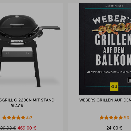
GRILL Q 2200N MIT STAND,
WEBERS GRILLEN AUF DE
BLACK
5.0
5.0
499,00 €
99,00 €
469,00 €
24,00 €