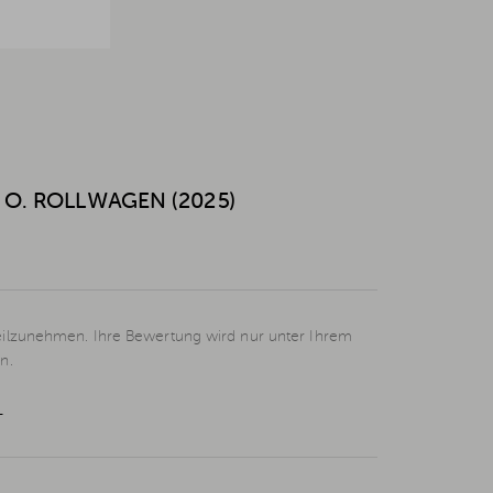
 O. ROLLWAGEN (2025)
eilzunehmen. Ihre Bewertung wird nur unter Ihrem
n.
L