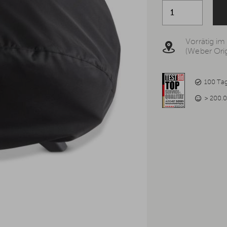
Vorrätig im
(Weber Orig
100 Ta
> 200.0