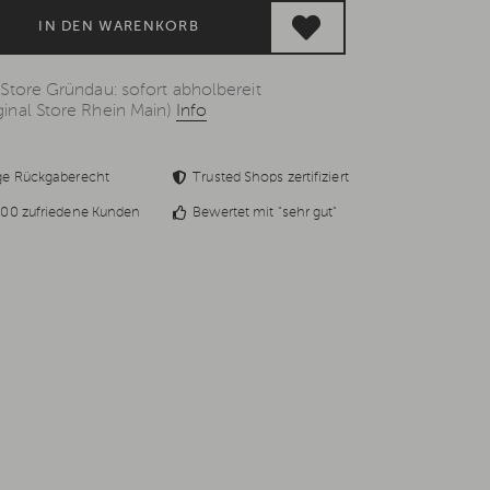
IN DEN WARENKORB
 Store Gründau: sofort abholbereit
inal Store Rhein Main)
Info
ge Rückgaberecht
Trusted Shops zertifiziert
00 zufriedene Kunden
Bewertet mit "sehr gut"