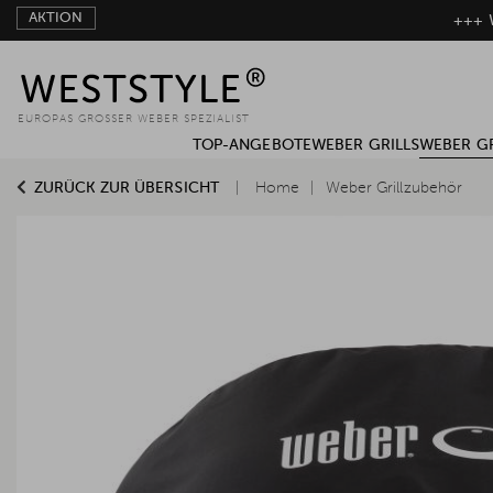
AKTION
+++ W
EUROPAS GROSSER WEBER SPEZIALIST
TOP-ANGEBOTE
WEBER GRILLS
WEBER G
ZURÜCK ZUR ÜBERSICHT
Home
Weber Grillzubehör