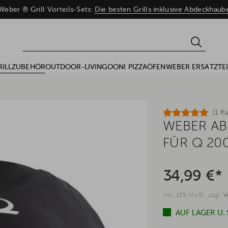
eber ® Grill Vorteils-Sets:
Die besten Grills inklusive Abdeckhau
RILLZUBEHÖR
OUTDOOR-LIVING
OONI PIZZAÖFEN
WEBER ERSATZTEI
(1 K
WEBER A
FÜR Q 200
34,99 €*
inkl. 19% MwSt., zzgl.
V
AUF LAGER U.