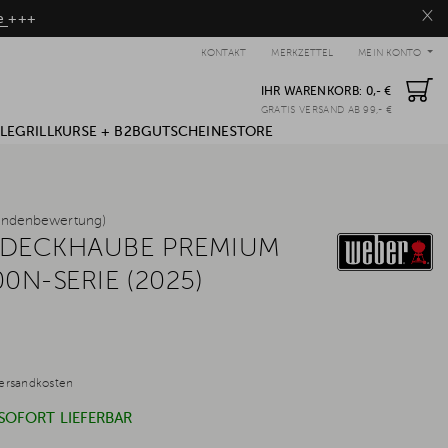
×
be
+++
KONTAKT
MERKZETTEL
MEIN KONTO
IHR WARENKORB:
0,- €
GRATIS VERSAND AB 99,- €
LE
GRILLKURSE + B2B
GUTSCHEINE
STORE
undenbewertung)
BDECKHAUBE PREMIUM
0N-SERIE (2025)
ersandkosten
 SOFORT LIEFERBAR