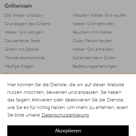
Grillwissen
Die Weber Grillstory
Welchen Weber Grill kaufen
Grundlagen des Grillens
Weber Grillmethoden
Weber Grill reinigen
Räuchern mit Weber
Das perfekte Steak
Gutes Fleisch kaufen
Grillen mit Deckel
Weber Grill anheizen
Temperaturkontrolle
Sicherheit beim Grillen
Häufige Fragen
Bedienungsanleitungen
Grillrezepte
Hier können Sie die Dienste, die wir auf dieser Website
nutzen möchten, bewerten und anpassen. Sie haben
das Sagen! Aktivieren oder deaktivieren Sie die Dienste,
© 2026 Weststyle GmbH · Europas grosser Weber Spezialist
wie Sie es für richtig halten. Um mehr zu erfahren, lesen
Alle Preise inkl. MwSt., inkl. Verpackungskosten und zzgl.
Versandkosten
.
Sie bitte unsere
Datenschutzerklärung
.
Durchgestrichene Preise entsprechen dem bisherigen Preis bei Weststyle.
Weber Edelstahl-Reiniger günstig kaufen
Akzeptieren