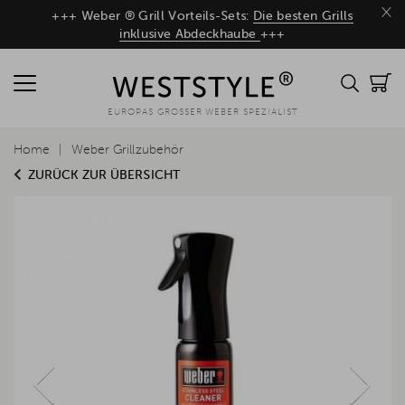
×
+++ Weber ® Grill Vorteils-Sets:
Die besten Grills
inklusive Abdeckhaube
+++
EUROPAS GROSSER WEBER SPEZIALIST
Home
Weber Grillzubehör
ZURÜCK ZUR ÜBERSICHT