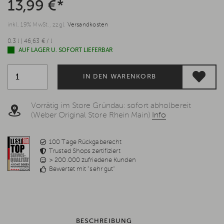
13,99 €*
inkl. 19% MwSt., zzgl.
Versandkosten
0.3 l | 46,63 € / l
AUF LAGER U. SOFORT LIEFERBAR
IN DEN WARENKORB
Vorrätig im Store Gründau: sofort abholbereit
(Weber Original Store Rhein Main)
Info
100 Tage Rückgaberecht
Trusted Shops zertifiziert
> 200.000 zufriedene Kunden
Bewertet mit "sehr gut"
BESCHREIBUNG