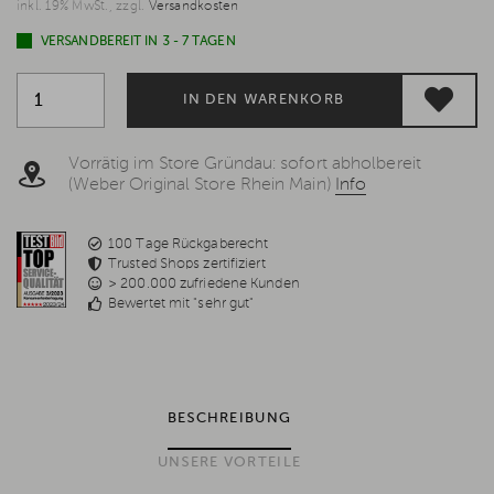
inkl. 19% MwSt., zzgl.
Versandkosten
VERSANDBEREIT IN 3 - 7 TAGEN
IN DEN WARENKORB
Vorrätig im Store Gründau: sofort abholbereit
(Weber Original Store Rhein Main)
Info
100 Tage Rückgaberecht
Trusted Shops zertifiziert
> 200.000 zufriedene Kunden
Bewertet mit "sehr gut"
BESCHREIBUNG
UNSERE VORTEILE