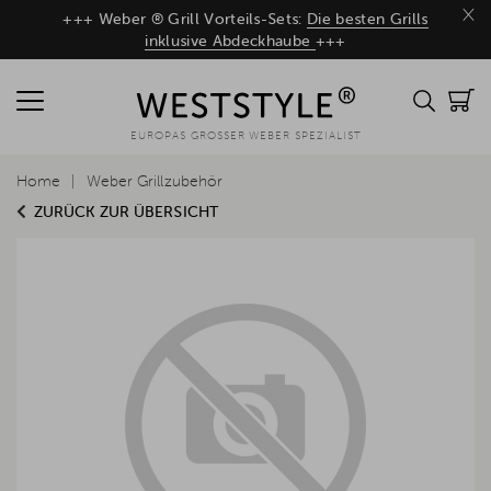
×
+++ Weber ® Grill Vorteils-Sets:
Die besten Grills
inklusive Abdeckhaube
+++
EUROPAS GROSSER WEBER SPEZIALIST
Home
Weber Grillzubehör
ZURÜCK ZUR ÜBERSICHT