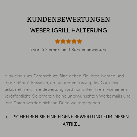
KUNDENBEWERTUNGEN
WEBER IGRILL HALTERUNG
5 von 5 Sternen bei 1 Kundenbewertung
Hinweise zum Datenschutz: Bitte geben Sie Ihren Namen und
Ihre E-Mail Adresse an, um an der Verlosung des Gutscheins
teilzunehmen. Ihre Bewertung wird nur unter Ihrem Vornamen
veröffentlicht. Sie erhalten keine unerwünschten Werbemails und
Ihre Daten werden nicht an Dritte weitergegeben.
SCHREIBEN SIE EINE EIGENE BEWERTUNG FÜR DIESEN
ARTIKEL