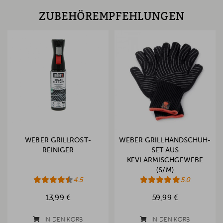
ZUBEHÖREMPFEHLUNGEN
WEBER GRILLROST-
WEBER GRILLHANDSCHUH-
REINIGER
SET AUS
KEVLARMISCHGEWEBE
(S/M)
4.5
5.0
13,99 €
59,99 €
IN DEN KORB
IN DEN KORB