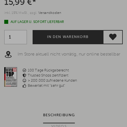
15,99 €*
inkl. 19% MwSt., zzgl.
Versandkosten
AUF LAGER U. SOFORT LIEFERBAR
IN DEN WARENKORB
Im Store aktuell nicht vorrätig, nur online bestellbar
100 Tage Rückgaberecht
Trusted Shops zertifiziert
> 200.000 zufriedene Kunden
Bewertet mit "sehr gut"
BESCHREIBUNG
VIDEOS