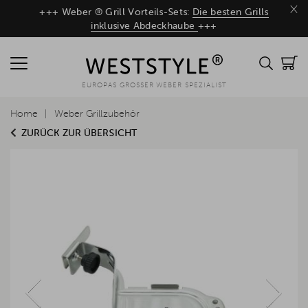
×
+++ Weber ® Grill Vorteils-Sets:
Die besten Grills
inklusive Abdeckhaube
+++
EUROPAS GROSSER WEBER SPEZIALIST
Home
Weber Grillzubehör
ZURÜCK ZUR ÜBERSICHT