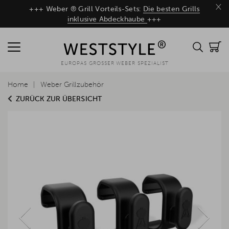
×
+++ Weber ® Grill Vorteils-Sets:
Die besten Grills
inklusive Abdeckhaube
+++
EUROPAS GROSSER WEBER SPEZIALIST
Home
Weber Grillzubehör
ZURÜCK ZUR ÜBERSICHT