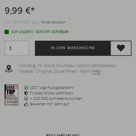
9,99 €*
inkl. 19% MwSt., zzgl.
Versandkosten
AUF LAGER U. SOFORT LIEFERBAR
IN DEN WARENKORB
Vorrätig im Store Gründau: sofort abholbereit
(Weber Original Store Rhein Main)
Info
100 Tage Rückgaberecht
Trusted Shops zertifiziert
> 200.000 zufriedene Kunden
Bewertet mit "sehr gut"
BESCHREIBUNG