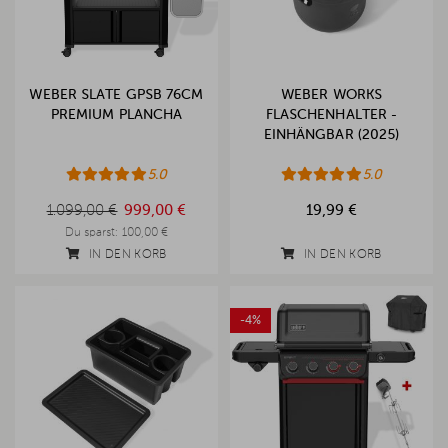
WEBER SLATE GPSB 76CM
WEBER WORKS
PREMIUM PLANCHA
FLASCHENHALTER -
EINHÄNGBAR (2025)
5.0
5.0
1.099,00 €
999,00 €
19,99 €
1.099,00 €
Du sparst:
100,00 €
IN DEN KORB
IN DEN KORB
-4%