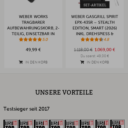
SET-ARTIKEL
WEBER WORKS
WEBER GASGRILL SPIRIT
TRAGBARER
EPX-435R – STEALTH
AUFBEWAHRUNGSKORB, 2-
EDITION, SMART (2026)
TEILIG, EINSETZBAR IN
INKL. DREHSPIESS & A
SEITENTISCH
5.0
BDECKHAUBE
4.8
1.118,00 €
49,99 €
1.118,00 €
1.069,00 €
Du sparst:
49,00 €
IN DEN KORB
IN DEN KORB
UNSERE VORTEILE
Testsieger seit 2017