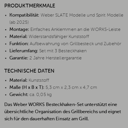
PRODUKTMERKMALE
Kompatibilität:
Weber SLATE Modelle und Spirit Modelle
(ab 2025)
Montage:
Einfaches Anklemmen an die WORKS-Leiste
Material:
Widerstandsfähiger Kunststoff
Funktion:
Aufbewahrung von Grillbesteck und Zubehör
Lieferumfang:
Set mit 3 Besteckhaken
Garantie:
2 Jahre Herstellergarantie
TECHNISCHE DATEN
Material:
Kunststoff
Maße (H x B x T):
5,3 cm x 2,3 cm x 4,7 cm
Gewicht:
ca. 0,05 kg
Das Weber WORKS Besteckhaken-Set unterstützt eine
übersichtliche Organisation des Grillbereichs und eignet
sich für den dauerhaften Einsatz am Grill.