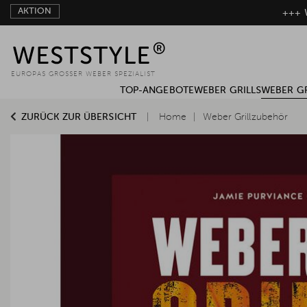
AKTION
+++ W
EUROPAS GROSSER WEBER SPEZIALIST
TOP-ANGEBOTE
WEBER GRILLS
WEBER G
ZURÜCK ZUR ÜBERSICHT
Home
Weber Grillzubehör