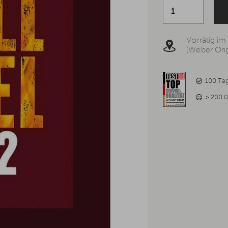
Vorrätig im
(Weber Orig
100 Ta
> 200.0