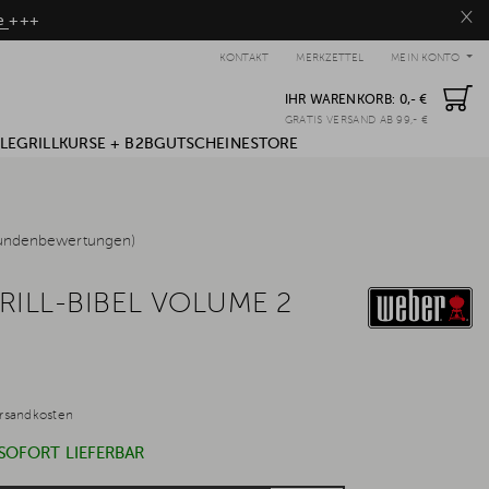
×
be
+++
KONTAKT
MERKZETTEL
MEIN KONTO
IHR WARENKORB:
0,- €
GRATIS VERSAND AB 99,- €
LE
GRILLKURSE + B2B
GUTSCHEINE
STORE
undenbewertungen)
RILL-BIBEL VOLUME 2
rsandkosten
 SOFORT LIEFERBAR