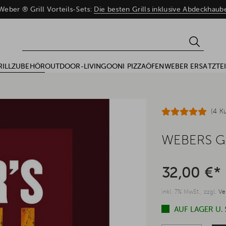
eber ® Grill Vorteils-Sets:
Die besten Grills inklusive Abdeckhau
RILLZUBEHÖR
OUTDOOR-LIVING
OONI PIZZAÖFEN
WEBER ERSATZTEI
(4 K
WEBERS G
32,00 €*
inkl. 7% MwSt., zzgl.
Ve
AUF LAGER U.