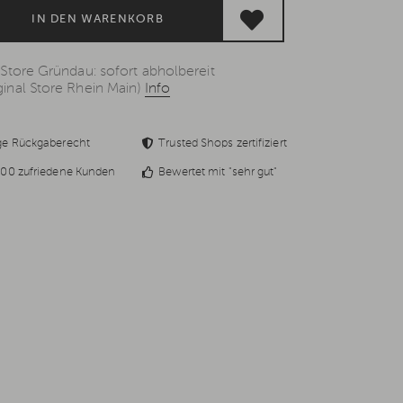
IN DEN WARENKORB
 Store Gründau: sofort abholbereit
inal Store Rhein Main)
Info
ge Rückgaberecht
Trusted Shops zertifiziert
00 zufriedene Kunden
Bewertet mit "sehr gut"