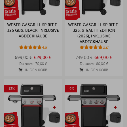
WEBER GASGRILL SPIRIT E-
WEBER GASGRILL SPIRIT E-
325 GBS, BLACK, INKLUSIVE
325, STEALTH EDITION
ABDECKHAUBE
(2026), INKLUSIVE
ABDECKHAUBE
4.9
5.0
699,00 €
749,00 €
699,00 €
629,00 €
749,00 €
669,00 €
Du sparst:
70,00 €
Du sparst:
80,00 €
IN DEN KORB
IN DEN KORB
-13%
-9%