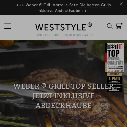
×
+++ Weber ® Grill Vorteils-Sets:
Die besten Grills
inklusive Abdeckhaube
+++
EUROPAS GROSSER WEBER SPEZIALIST
WEBER ® GRILL TOP SELLER
JETZT INKLUSIVE
ABDECKHAUBE