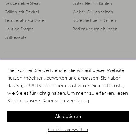
Das perfekte Steak
Gutes Fleisch kaufen
Grillen mit Deckel
Weber Grill anheizen
Temperaturkontrolle
Sicherheit beim Grillen
Häufige Fragen
Bedienungsanleitungen
Grillrezepte
© 2026 Weststyle GmbH · Europas grosser Weber Spezialist
Hier können Sie die Dienste, die wir auf dieser Website
Alle Preise inkl. MwSt., inkl. Verpackungskosten und zzgl.
Versandkosten
.
nutzen möchten, bewerten und anpassen. Sie haben
Durchgestrichene Preise entsprechen dem bisherigen Preis bei Weststyle.
das Sagen! Aktivieren oder deaktivieren Sie die Dienste,
Das komplette Weber Grill Sortiment in Deutschlands größtem Weber
wie Sie es für richtig halten. Um mehr zu erfahren, lesen
Markenshop. Jetzt sicher und günstig bestellen! Wir liefern alle Weber
Gasgrills und Weber Kugelgrills deutschlandweit in 1-2 Tagen.
Sie bitte unsere
Datenschutzerklärung
.
*Gutscheinbedingungen:
10€ Rabatt ab 100€ Warenwert, ausgeschlossen
sind Geschenkgutscheine, Grillkurse und Bücher. Gültig bis 28.02.2026
Akzeptieren
Cookies verwalten