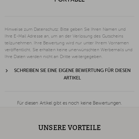
Hinweise zum Datenschutz: Bitte geben Sie Ihren Namen und
Ihre E-Mail Adresse an, um an der Verlosung des Gutscheins
teilzunehmen. Ihre Bewertung wird nur unter Ihrem Vornamen
veröffentlicht. Sie erhalten keine unerwünschten Werbemails und
Ihre Daten werden nicht an Dritte weitergegeben.
SCHREIBEN SIE EINE EIGENE BEWERTUNG FÜR DIESEN
ARTIKEL
Für diesen Artikel gibt es noch keine Bewertungen.
UNSERE VORTEILE