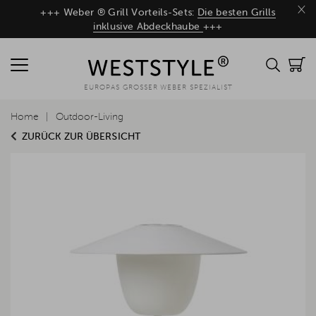
×
+++ Weber ® Grill Vorteils-Sets:
Die besten Grills
inklusive Abdeckhaube
+++
EUROPAS GROSSER WEBER SPEZIALIST
Home
Outdoor-Living
ZURÜCK ZUR ÜBERSICHT