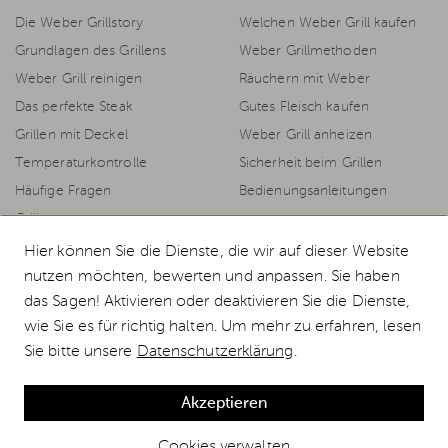
Die Weber Grillstory
Welchen Weber Grill kaufen
Grundlagen des Grillens
Weber Grillmethoden
Weber Grill reinigen
Räuchern mit Weber
Das perfekte Steak
Gutes Fleisch kaufen
Grillen mit Deckel
Weber Grill anheizen
Temperaturkontrolle
Sicherheit beim Grillen
Häufige Fragen
Bedienungsanleitungen
Grillrezepte
Hier können Sie die Dienste, die wir auf dieser Website
nutzen möchten, bewerten und anpassen. Sie haben
das Sagen! Aktivieren oder deaktivieren Sie die Dienste,
© 2026 Weststyle GmbH · Europas grosser Weber Spezialist
wie Sie es für richtig halten. Um mehr zu erfahren, lesen
Alle Preise inkl. MwSt., inkl. Verpackungskosten und zzgl.
Versandkosten
.
Sie bitte unsere
Datenschutzerklärung
.
Durchgestrichene Preise entsprechen dem bisherigen Preis bei Weststyle.
blomus Tischleuchte LED Ani Lamp portable günstig kaufen
Akzeptieren
Cookies verwalten