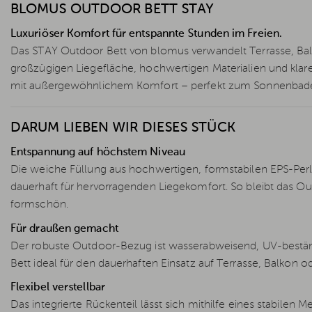
BLOMUS OUTDOOR BETT STAY
Luxuriöser Komfort für entspannte Stunden im Freien.
Das STAY Outdoor Bett von blomus verwandelt Terrasse, Balko
großzügigen Liegefläche, hochwertigen Materialien und kl
mit außergewöhnlichem Komfort – perfekt zum Sonnenbade
DARUM LIEBEN WIR DIESES STÜCK
Entspannung auf höchstem Niveau
Die weiche Füllung aus hochwertigen, formstabilen EPS-Pe
dauerhaft für hervorragenden Liegekomfort. So bleibt das 
formschön.
Für draußen gemacht
Der robuste Outdoor-Bezug ist wasserabweisend, UV-beständ
Bett ideal für den dauerhaften Einsatz auf Terrasse, Balkon o
Flexibel verstellbar
Das integrierte Rückenteil lässt sich mithilfe eines stabilen 