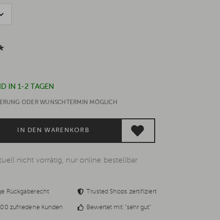
*
D IN 1-2 TAGEN
EFERUNG ODER WUNSCHTERMIN MÖGLICH
IN DEN WARENKORB
uell nicht vorrätig, nur online bestellbar
ge Rückgaberecht
Trusted Shops zertifiziert
00 zufriedene Kunden
Bewertet mit "sehr gut"