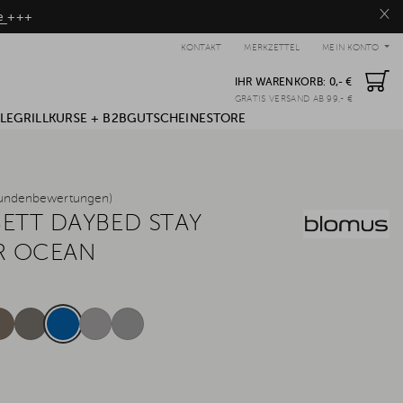
×
be
+++
KONTAKT
MERKZETTEL
MEIN KONTO
IHR WARENKORB:
0,- €
GRATIS VERSAND AB 99,- €
LE
GRILLKURSE + B2B
GUTSCHEINE
STORE
undenbewertungen)
ETT DAYBED STAY
 OCEAN