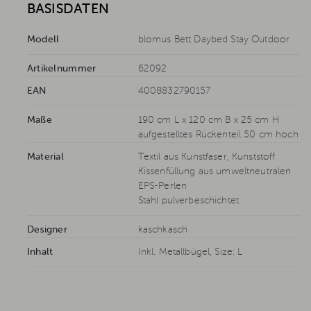
BASISDATEN
Modell
blomus Bett Daybed Stay Outdoor
Artikelnummer
62092
EAN
4008832790157
Maße
190 cm L x 120 cm B x 25 cm H
aufgestelltes Rückenteil 50 cm hoch
Material
Textil aus Kunstfaser, Kunststoff
Kissenfüllung aus umweltneutralen
EPS-Perlen
Stahl pulverbeschichtet
Designer
kaschkasch
Inhalt
Inkl. Metallbügel, Size: L