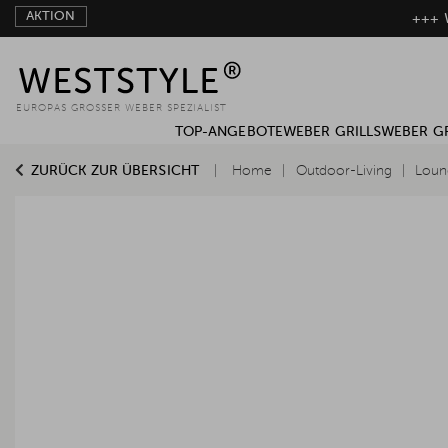
AKTION
+++ W
EUROPAS GROSSER WEBER SPEZIALIST
TOP-ANGEBOTE
WEBER GRILLS
WEBER G
ZURÜCK ZUR ÜBERSICHT
Home
Outdoor-Living
Loun