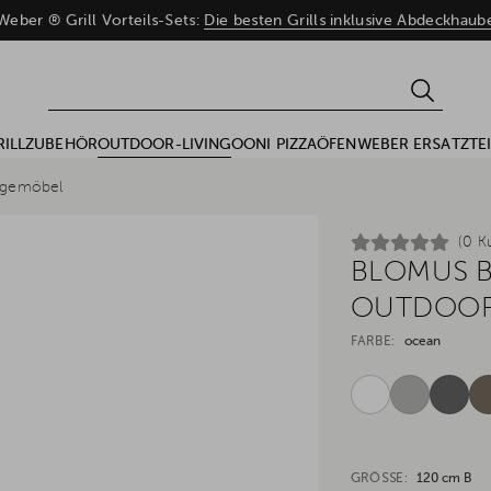
eber ® Grill Vorteils-Sets:
Die besten Grills inklusive Abdeckhau
RILLZUBEHÖR
OUTDOOR-LIVING
OONI PIZZAÖFEN
WEBER ERSATZTEI
gemöbel
(0 K
BLOMUS B
OUTDOOR
FARBE:
ocean
GRÖSSE:
120 cm B