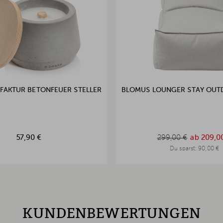
FAKTUR BETONFEUER STELLER
BLOMUS LOUNGER STAY OU
57,90 €
299,00 €
ab
209,0
299,00 €
Du sparst:
90,00 €
KUNDENBEWERTUNGEN