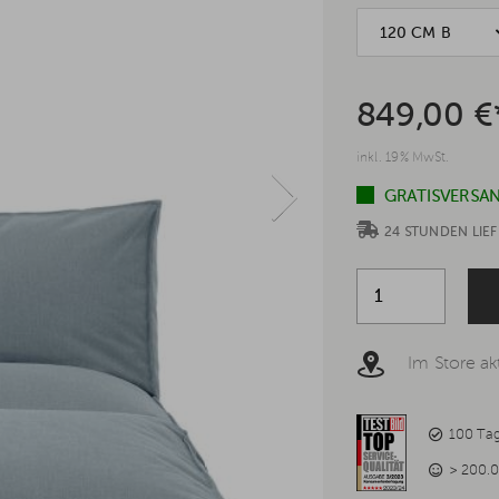
120 CM B
849,00 €
inkl. 19% MwSt.
GRATISVERSAN
24 STUNDEN LI
Im Store akt
100 Ta
> 200.0