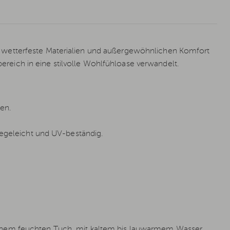
wetterfeste Materialien und außergewöhnlichen Komfort
ich in eine stilvolle Wohlfühloase verwandelt.
en.
legeleicht und UV-beständig.
inem feuchten Tuch, mit kaltem bis lauwarmem Wasser