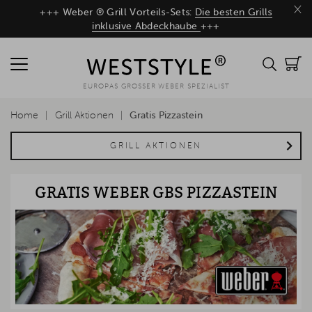
×
+++ Weber ® Grill Vorteils-Sets:
Die besten Grills
inklusive Abdeckhaube
+++
EUROPAS GROSSER WEBER SPEZIALIST
Home
Grill Aktionen
Gratis Pizzastein
GRILL AKTIONEN
GRATIS WEBER GBS PIZZASTEIN