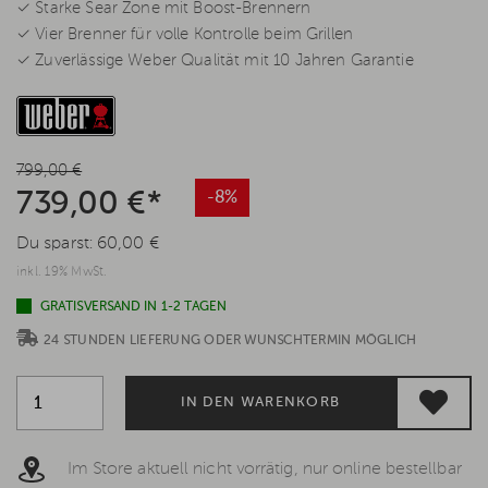
✓ Starke Sear Zone mit Boost-Brennern
✓ Vier Brenner für volle Kontrolle beim Grillen
✓ Zuverlässige Weber Qualität mit 10 Jahren Garantie
799,00 €
739,00 €*
-8%
Du sparst:
60,00 €
inkl. 19% MwSt.
GRATISVERSAND IN 1-2 TAGEN
24 STUNDEN LIEFERUNG ODER WUNSCHTERMIN MÖGLICH
IN DEN WARENKORB
Im Store aktuell nicht vorrätig, nur online bestellbar