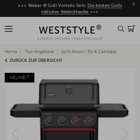
×
+++ Weber ® Grill Vorteils-Sets:
Die besten Grills
inklusive Abdeckhaube
+++
EUROPAS GROSSER WEBER SPEZIALIST
Home
Top-Angebote
Spirit Aktion | 50 € Cashback
ZURÜCK ZUR ÜBERSICHT
NEUHEIT