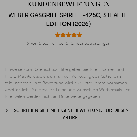
KUNDENBEWERTUNGEN
WEBER GASGRILL SPIRIT E-425C, STEALTH
EDITION (2026)
5 von 5 Sternen bei 5 Kundenbewertungen
Hinweise zum Datenschutz: Bitte geben Sie Ihren Namen und
Ihre E-Mail Adresse an, um an der Verlosung des Gutscheins
teilzunehmen. Ihre Bewertung wird nur unter Ihrem Vornamen
veröffentlicht. Sie erhalten keine unerwünschten Werbemails und
Ihre Daten werden nicht an Dritte weitergegeben.
SCHREIBEN SIE EINE EIGENE BEWERTUNG FÜR DIESEN
ARTIKEL