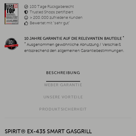
100 Tage Rückgaberecht
Trusted Shops zertifiziert
> 200.000 zufriedene Kunden
Bewertet mit "sehr gut"
*
10 JAHRE GARANTIE AUF DIE RELEVANTEN BAUTEILE
*
Ausgenommen gewöhnliche Abnutzung / Verschleiß
entsprechend den allgemeinen Garantiebestimmungen.
BESCHREIBUNG
WEBER GARANTIE
UNSERE VORTEILE
PRODUKTSICHERHEIT
SPIRIT® EX-435 SMART GASGRILL