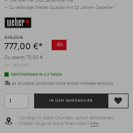
✓ Vier Brenner plus Seitenbrenner
✓ Zuverlässige Weber Qualität mit 10 Jahren Garantie
849,00 €
777,00 €*
-8%
Du sparst:
72,00 €
inkl. 19% MwSt.
GRATISVERSAND IN 1-2 TAGEN
24 STUNDEN LIEFERUNG ODER WUNSCHTERMIN MÖGLICH
IN DEN WARENKORB
Vorrätig im Store Gründau: sofort abholbereit
(Weber Original Store Rhein Main)
Info