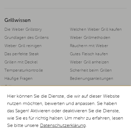
Grillwissen
Die Weber Grillstory
Welchen Weber Grill kaufen
Grundlagen des Grillens
Weber Grillmethoden
Weber Grill reinigen
Räuchern mit Weber
Das perfekte Steak
Gutes Fleisch kaufen
Grillen mit Deckel
Weber Grill anheizen
Temperaturkontrolle
Sicherheit beim Grillen
Häufige Fragen
Bedienungsanleitungen
Grillrezepte
Hier können Sie die Dienste, die wir auf dieser Website
nutzen möchten, bewerten und anpassen. Sie haben
das Sagen! Aktivieren oder deaktivieren Sie die Dienste,
© 2026 Weststyle GmbH · Europas grosser Weber Spezialist
wie Sie es für richtig halten. Um mehr zu erfahren, lesen
Alle Preise inkl. MwSt., inkl. Verpackungskosten und zzgl.
Versandkosten
.
Sie bitte unsere
Datenschutzerklärung
.
Durchgestrichene Preise entsprechen dem bisherigen Preis bei Weststyle.