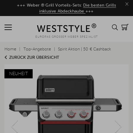
×
+++ Weber ® Grill Vorteils-Sets:
Die besten Grills
inklusive Abdeckhaube
+++
EUROPAS GROSSER WEBER SPEZIALIST
Home
Top-Angebote
Spirit Aktion | 50 € Cashback
ZURÜCK ZUR ÜBERSICHT
NEUHEIT