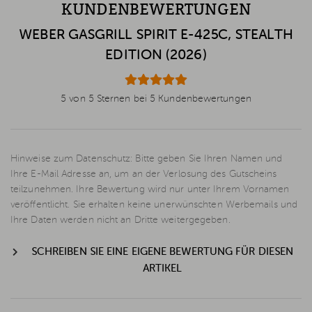
KUNDENBEWERTUNGEN
WEBER GASGRILL SPIRIT E-425C, STEALTH
EDITION (2026)
5 von 5 Sternen bei 5 Kundenbewertungen
Hinweise zum Datenschutz: Bitte geben Sie Ihren Namen und
Ihre E-Mail Adresse an, um an der Verlosung des Gutscheins
teilzunehmen. Ihre Bewertung wird nur unter Ihrem Vornamen
veröffentlicht. Sie erhalten keine unerwünschten Werbemails und
Ihre Daten werden nicht an Dritte weitergegeben.
SCHREIBEN SIE EINE EIGENE BEWERTUNG FÜR DIESEN
ARTIKEL