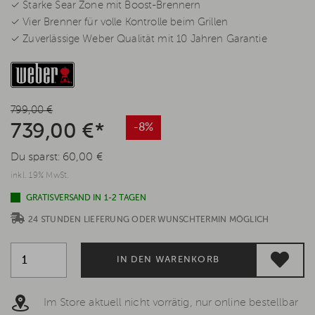
✓ Starke Sear Zone mit Boost-Brennern
✓ Vier Brenner für volle Kontrolle beim Grillen
✓ Zuverlässige Weber Qualität mit 10 Jahren Garantie
799,00 €
739,00 €*
-8%
Du sparst:
60,00 €
inkl. 19% MwSt.
GRATISVERSAND IN 1-2 TAGEN
24 STUNDEN LIEFERUNG ODER WUNSCHTERMIN MÖGLICH
IN DEN WARENKORB
Im Store aktuell nicht vorrätig, nur online bestellbar