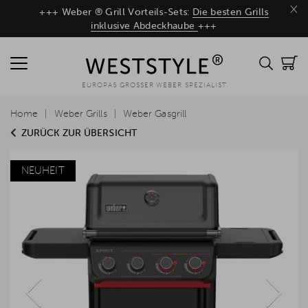
×
+++ Weber ® Grill Vorteils-Sets:
Die besten Grills
inklusive Abdeckhaube
+++
EUROPAS GROSSER WEBER SPEZIALIST
Home
Weber Grills
Weber Gasgrill
ZURÜCK ZUR ÜBERSICHT
NEUHEIT